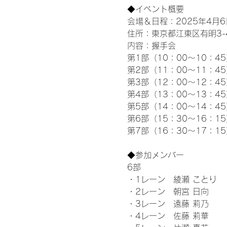
◆イベント概要 
会場＆日程：2025年4月6
住所：東京都江東区有明3-4-
内容：握手会
第1部（10：00～10：45
第2部（11：00～11：4
第3部（12：00～12：4
第4部（13：00～13：4
第5部（14：00～14：4
第6部（15：30～16：1
第7部（16：30～17：1
◆参加メンバー
6部 
・1レーン　綾瀬 ことり
・2レーン　朝宮 日向
・3レーン　遠藤 莉乃
・4レーン　佐藤 莉華