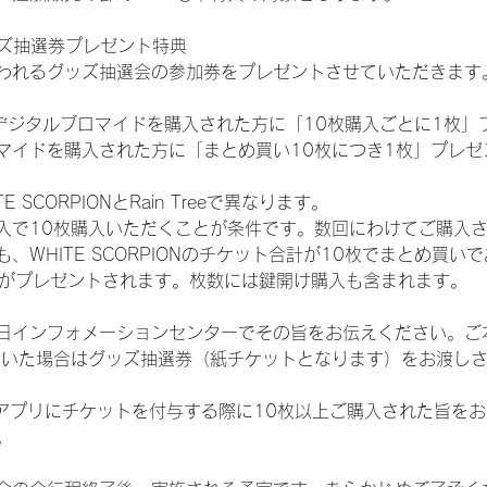
ッズ抽選券プレゼント特典
われるグッズ抽選会の参加券をプレゼントさせていただきます
SHOPでデジタルブロマイドを購入された方に「10枚購入ごとに1枚
マイドを購入された方に「まとめ買い10枚につき1枚」プレゼ
SCORPIONとRain Treeで異なります。
入で10枚購入いただくことが条件です。数回にわけてご購入
WHITE SCORPIONのチケット合計が10枚でまとめ買いであ
選券がプレゼントされます。枚数には鍵開け購入も含まれます。
日インフォメーションセンターでその旨をお伝えください。ご
ていた場合はグッズ抽選券（紙チケットとなります）をお渡し
TAアプリにチケットを付与する際に10枚以上ご購入された旨を
。