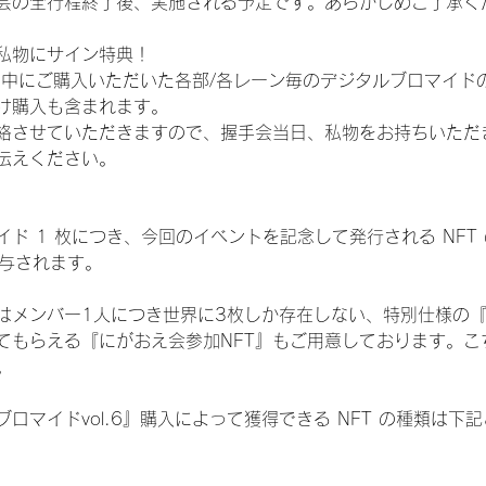
会の全行程終了後、実施される予定です。あらかじめご了承く
私物にサイン特典！
間中にご購入いただいた各部/各レーン毎のデジタルブロマイド
け購入も含まれます。
絡させていただきますので、握手会当日、私物をお持ちいただ
伝えください。
ド 1 枚につき、今回のイベントを記念して発行される NFT
が付与されます。
はメンバー1人につき世界に3枚しか存在しない、特別仕様の『
てもらえる『にがおえ会参加NFT』もご用意しております。こ
。
ロマイドvol.6』購入によって獲得できる NFT の種類は下