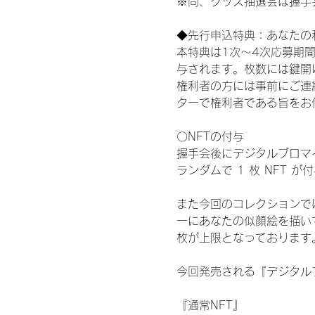
※尚、グッズ抽選会は握手
◆先行申込特典：あなたの
本特典は1次〜4次応募期
与されます。枚数には鍵開
権利者の方には事前にご連
ターで権利者である旨をお
〇NFTの付与
握手会後にデジタルブロマイ
ランダムで 1 枚 NFT 
また今回のコレクションで
ーにあなたの似顔絵を描い
枚が上限となっております
今回発売される『デジタルブ
『通常NFT』