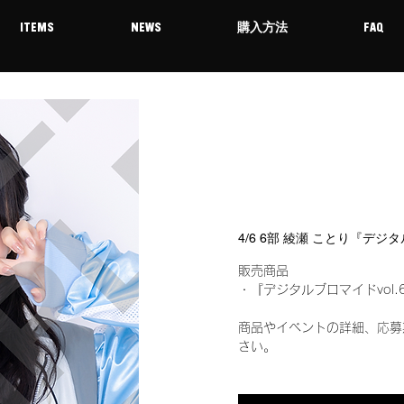
ITEMS
NEWS
購入方法
FAQ
4/6 6部 綾瀬 ことり『デジ
販売商品
・『デジタルブロマイドvol.
商品やイベントの詳細、応募
さい。