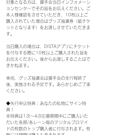
対象となる方は、握手会当日インフォメーシ
ョンセンターでその旨をお伝えください。ご
本人様確認をさせていただき、10枚以上ご
購入されていた場合はグッズ抽選券（紙チケ
ットとなります）をお渡しさせていただきま
す。
当日購入の場合は、DISTAアプリにチケット
を付与する際に10枚以上ご購入された旨を
お伝えください。後からお渡しすることはで
きかねます。
※尚、グッズ抽選会は握手会の全行程終了
後、実施される予定です。あらかじめご了承
ください。
◆先行申込特典：あなたの私物にサイン特
典！
本特典は1次〜4次応募期間中にご購入いた
だいた各部/各レーン毎のデジタルブロマイ
ドの枚数のトップ購入者に付与されます。枚