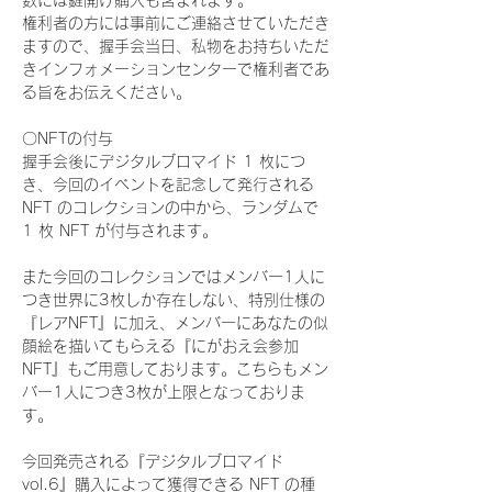
数には鍵開け購入も含まれます。
権利者の方には事前にご連絡させていただき
ますので、握手会当日、私物をお持ちいただ
きインフォメーションセンターで権利者であ
る旨をお伝えください。
〇NFTの付与
握手会後にデジタルブロマイド 1 枚につ
き、今回のイベントを記念して発行される 
NFT のコレクションの中から、ランダムで 
1 枚 NFT が付与されます。
また今回のコレクションではメンバー1人に
つき世界に3枚しか存在しない、特別仕様の
『レアNFT』に加え、メンバーにあなたの似
顔絵を描いてもらえる『にがおえ会参加
NFT』もご用意しております。こちらもメン
バー1人につき3枚が上限となっておりま
す。
今回発売される『デジタルブロマイド
vol.6』購入によって獲得できる NFT の種