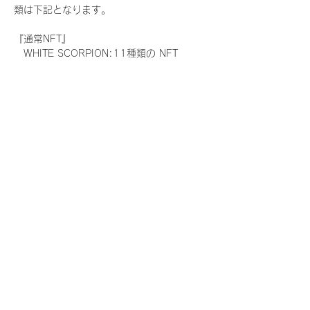
類は下記となります。
『通常NFT』
　WHITE SCORPION:11種類の NFT
『レアNFT』(メンバー1人につき3枚上限の
限定NFT)
　WHITE SCORPION:11種類の NFT(メン
バー本人による手書きのコメントとサイン
入)
『SR NFT』(メンバー1人につき1枚上限の
限定NFT)
　WHITE SCORPION:11種類の NFT(メン
バー本人による手書きのコメントとサイン
入)
『にがおえ会参加NFT』(メンバー1人につ
き3枚上限の限定NFT)
　WHITE SCORPION:11種類の NFT