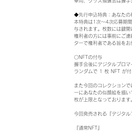
※尚、グッズ抽選会は握手
◆先行申込特典：あなたの
本特典は1次〜4次応募期
与されます。枚数には鍵開
権利者の方には事前にご連
ターで権利者である旨をお
〇NFTの付与
握手会後にデジタルブロマイ
ランダムで 1 枚 NFT 
また今回のコレクションで
ーにあなたの似顔絵を描い
枚が上限となっております
今回発売される『デジタルブ
『通常NFT』