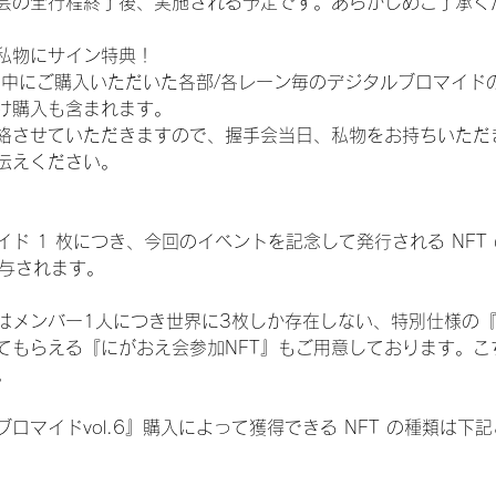
会の全行程終了後、実施される予定です。あらかじめご了承く
私物にサイン特典！
間中にご購入いただいた各部/各レーン毎のデジタルブロマイド
け購入も含まれます。
絡させていただきますので、握手会当日、私物をお持ちいただ
伝えください。
ド 1 枚につき、今回のイベントを記念して発行される NFT
が付与されます。
はメンバー1人につき世界に3枚しか存在しない、特別仕様の『
てもらえる『にがおえ会参加NFT』もご用意しております。こ
。
ロマイドvol.6』購入によって獲得できる NFT の種類は下