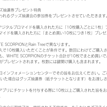
ッズ抽選券プレゼント特典
われるグッズ抽選会の参加券をプレゼントさせていただきます
SHOPでデジタルブロマイドを購入された方に「10枚購入ごとに1枚
マイドを購入された方に「まとめ買い10枚につき1枚」プレゼ
SCORPIONとRain Treeで異なります。
入で10枚購入いただくことが条件です。数回にわけてご購入
WHITE SCORPIONのチケット合計が10枚でまとめ買いであ
選券がプレゼントされます。枚数には鍵開け購入も含まれます。
日インフォメーションセンターでその旨をお伝えください。ご
ていた場合はグッズ抽選券（紙チケットとなります）をお渡し
TAアプリにチケットを付与する際に10枚以上ご購入された旨を
。