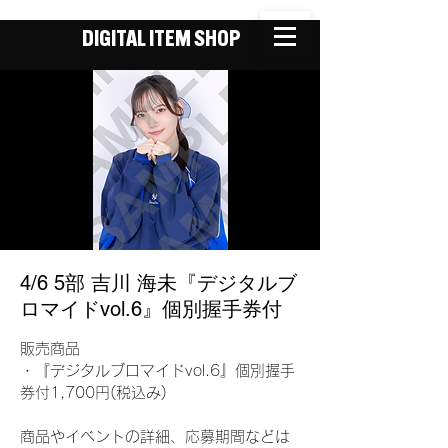
DIGITAL ITEM SHOP
4/6 5部 吉川 海未『デジタルブ
ロマイドvol.6』個別握手券付
販売商品
・『デジタルブロマイドvol.6』個別握手
券付1,700円(税込み)
商品やイベントの詳細、応募期間などは