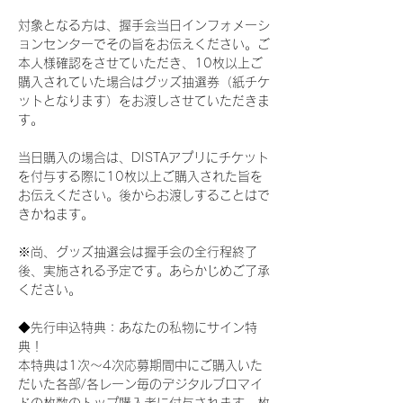
対象となる方は、握手会当日インフォメーシ
ョンセンターでその旨をお伝えください。ご
本人様確認をさせていただき、10枚以上ご
購入されていた場合はグッズ抽選券（紙チケ
ットとなります）をお渡しさせていただきま
す。
当日購入の場合は、DISTAアプリにチケット
を付与する際に10枚以上ご購入された旨を
お伝えください。後からお渡しすることはで
きかねます。
※尚、グッズ抽選会は握手会の全行程終了
後、実施される予定です。あらかじめご了承
ください。
◆先行申込特典：あなたの私物にサイン特
典！
本特典は1次〜4次応募期間中にご購入いた
だいた各部/各レーン毎のデジタルブロマイ