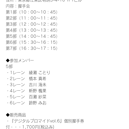
住所：東京都江東区有明3-4-10 TFTビル
内容：握手会
第1部（10：00～10：45） 
第2部（11：00～11：45）
第3部（12：00～12：45）
第4部（13：00～13：45）
第5部（14：00～14：45）
第6部（15：30～16：15）
第7部（16：30～17：15）
◆参加メンバー
5部 
・1レーン　綾瀬 ことり
・2レーン　橋本 真希
・3レーン　吉川 海未
・4レーン　新野 楓果
・5レーン　百瀬 紗菜
・6レーン　鈴野 みお
◆販売商品
・『デジタルブロマイドvol.6』個別握手券
付・・・1,700円(税込み)