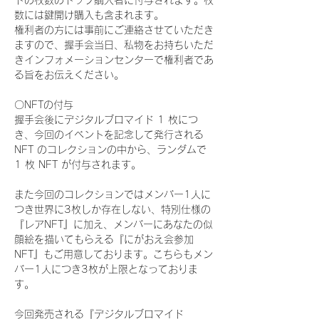
ドの枚数のトップ購入者に付与されます。枚
数には鍵開け購入も含まれます。
権利者の方には事前にご連絡させていただき
ますので、握手会当日、私物をお持ちいただ
きインフォメーションセンターで権利者であ
る旨をお伝えください。
〇NFTの付与
握手会後にデジタルブロマイド 1 枚につ
き、今回のイベントを記念して発行される 
NFT のコレクションの中から、ランダムで 
1 枚 NFT が付与されます。
また今回のコレクションではメンバー1人に
つき世界に3枚しか存在しない、特別仕様の
『レアNFT』に加え、メンバーにあなたの似
顔絵を描いてもらえる『にがおえ会参加
NFT』もご用意しております。こちらもメン
バー1人につき3枚が上限となっておりま
す。
今回発売される『デジタルブロマイド