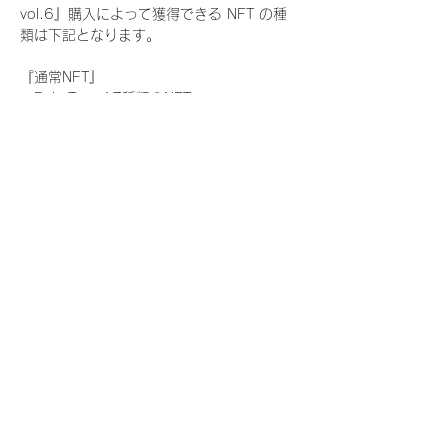
vol.6』購入によって獲得できる NFT の種
類は下記となります。
『通常NFT』
　Rain Tree:17種類のNFT
『レアNFT』(メンバー1人につき3枚上限の
限定NFT)
　Rain Tree:17種類のNFT(メンバー本人に
よる手書きのコメントとサイン入)
『SR NFT』(メンバー1人につき1枚上限の
限定NFT)
　Rain Tree:17種類のNFT(メンバー本人に
よる手書きのコメントとサイン入)
『にがおえ会参加NFT』(メンバー1人につ
き3枚上限の限定NFT)
　Rain Tree:17種類のNFT
※にがおえ会とは？