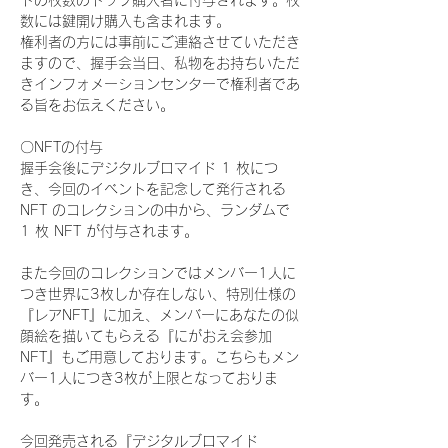
ドの枚数のトップ購入者に付与されます。枚
数には鍵開け購入も含まれます。
権利者の方には事前にご連絡させていただき
ますので、握手会当日、私物をお持ちいただ
きインフォメーションセンターで権利者であ
る旨をお伝えください。
〇NFTの付与
握手会後にデジタルブロマイド 1 枚につ
き、今回のイベントを記念して発行される 
NFT のコレクションの中から、ランダムで 
1 枚 NFT が付与されます。
また今回のコレクションではメンバー1人に
つき世界に3枚しか存在しない、特別仕様の
『レアNFT』に加え、メンバーにあなたの似
顔絵を描いてもらえる『にがおえ会参加
NFT』もご用意しております。こちらもメン
バー1人につき3枚が上限となっておりま
す。
今回発売される『デジタルブロマイド