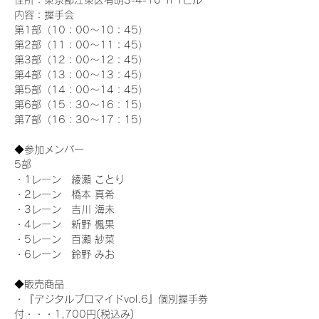
住所：東京都江東区有明3-4-10 TFTビル
内容：握手会
第1部（10：00～10：45） 
第2部（11：00～11：45）
第3部（12：00～12：45）
第4部（13：00～13：45）
第5部（14：00～14：45）
第6部（15：30～16：15）
第7部（16：30～17：15）
◆参加メンバー
5部 
・1レーン　綾瀬 ことり
・2レーン　橋本 真希
・3レーン　吉川 海未
・4レーン　新野 楓果
・5レーン　百瀬 紗菜
・6レーン　鈴野 みお
◆販売商品
・『デジタルブロマイドvol.6』個別握手券
付・・・1,700円(税込み)