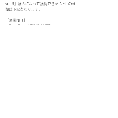
vol.6』購入によって獲得できる NFT の種
類は下記となります。
『通常NFT』
　Rain Tree:17種類のNFT
『レアNFT』(メンバー1人につき3枚上限の
限定NFT)
　Rain Tree:17種類のNFT(メンバー本人に
よる手書きのコメントとサイン入)
『SR NFT』(メンバー1人につき1枚上限の
限定NFT)
　Rain Tree:17種類のNFT(メンバー本人に
よる手書きのコメントとサイン入)
『にがおえ会参加NFT』(メンバー1人につ
き3枚上限の限定NFT)
　Rain Tree:17種類のNFT
※にがおえ会とは？