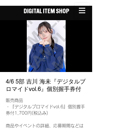
DIGITAL ITEM SHOP
4/6 5部 吉川 海未『デジタルブ
ロマイドvol.6』個別握手券付
販売商品
・『デジタルブロマイドvol.6』個別握手
券付1,700円(税込み)
商品やイベントの詳細、応募期間などは