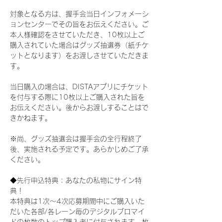
対象となる方は、握手会当日インフォメーシ
ョンセンターでその旨をお伝えください。ご
本人様確認をさせていただき、10枚以上ご
購入されていた場合はグッズ抽選券（紙チケ
ットとなります）をお渡しさせていただきま
す。
当日購入の場合は、DISTAアプリにチケット
を付与する際に10枚以上ご購入された旨を
お伝えください。後からお渡しすることはで
きかねます。
※尚、グッズ抽選会は握手会の全行程終了
後、実施される予定です。あらかじめご了承
ください。
◆先行申込特典：あなたの私物にサイン特
典！
本特典は1次〜4次応募期間中にご購入いた
だいた各部/各レーン毎のデジタルブロマイ