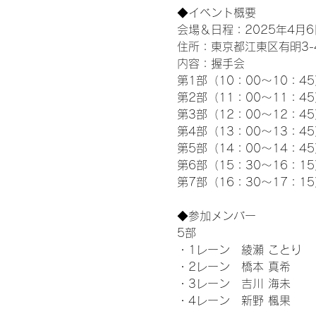
◆イベント概要 
会場＆日程：2025年4月6
住所：東京都江東区有明3-4-
内容：握手会
第1部（10：00～10：45
第2部（11：00～11：4
第3部（12：00～12：4
第4部（13：00～13：4
第5部（14：00～14：4
第6部（15：30～16：1
第7部（16：30～17：1
◆参加メンバー
5部 
・1レーン　綾瀬 ことり
・2レーン　橋本 真希
・3レーン　吉川 海未
・4レーン　新野 楓果