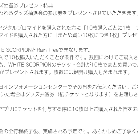
ッズ抽選券プレゼント特典
われるグッズ抽選会の参加券をプレゼントさせていただきます
SHOPでデジタルブロマイドを購入された方に「10枚購入ごとに1枚
マイドを購入された方に「まとめ買い10枚につき1枚」プレゼ
SCORPIONとRain Treeで異なります。
入で10枚購入いただくことが条件です。数回にわけてご購入
WHITE SCORPIONのチケット合計が10枚でまとめ買いであ
選券がプレゼントされます。枚数には鍵開け購入も含まれます。
日インフォメーションセンターでその旨をお伝えください。ご
ていた場合はグッズ抽選券（紙チケットとなります）をお渡し
TAアプリにチケットを付与する際に10枚以上ご購入された旨を
。
会の全行程終了後、実施される予定です。あらかじめご了承く