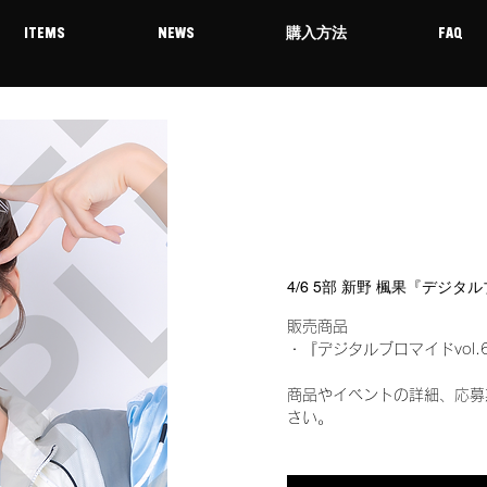
ITEMS
NEWS
購入方法
FAQ
4/6 5部 新野 楓果『デジタ
販売商品
・『デジタルブロマイドvol.
商品やイベントの詳細、応募
さい。