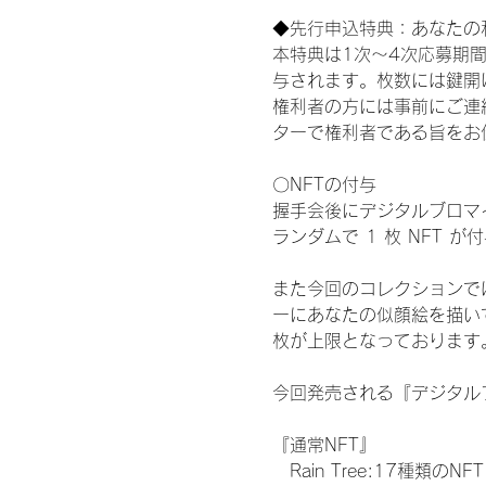
◆先行申込特典：あなたの
本特典は1次〜4次応募期
与されます。枚数には鍵開
権利者の方には事前にご連
ターで権利者である旨をお
〇NFTの付与
握手会後にデジタルブロマイ
ランダムで 1 枚 NFT 
また今回のコレクションで
ーにあなたの似顔絵を描い
枚が上限となっております
今回発売される『デジタルブ
『通常NFT』
　Rain Tree:17種類のNFT