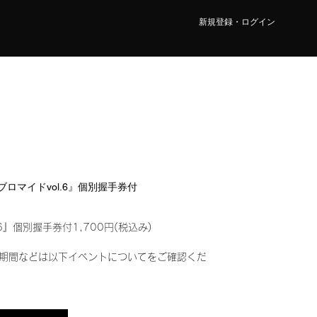
新規登録・ログイン
ルブロマイドvol.6』個別握手券付
6』個別握手券付1,700円(税込み)
期間などは以下イベントについてをご確認くだ