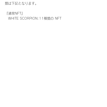
類は下記となります。
『通常NFT』
　WHITE SCORPION:11種類の NFT
『レアNFT』(メンバー1人につき3枚上限の
限定NFT)
　WHITE SCORPION:11種類の NFT(メン
バー本人による手書きのコメントとサイン
入)
『SR NFT』(メンバー1人につき1枚上限の
限定NFT)
　WHITE SCORPION:11種類の NFT(メン
バー本人による手書きのコメントとサイン
入)
『にがおえ会参加NFT』(メンバー1人につ
き3枚上限の限定NFT)
　WHITE SCORPION:11種類の NFT