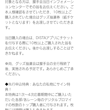
対象となる方は、握手会当日インフォメーシ
ョンセンターでその旨をお伝えください。ご
本人様確認をさせていただき、10枚以上ご
購入されていた場合はグッズ抽選券（紙チケ
ットとなります）をお渡しさせていただきま
す。
当日購入の場合は、DISTAアプリにチケット
を付与する際に10枚以上ご購入された旨を
お伝えください。後からお渡しすることはで
きかねます。
※尚、グッズ抽選会は握手会の全行程終了
後、実施される予定です。あらかじめご了承
ください。
◆先行申込特典：あなたの私物にサイン特
典！
本特典は1次〜4次応募期間中にご購入いた
だいた各部/各レーン毎のデジタルブロマイ
ドの枚数のトップ購入者に付与されます。枚