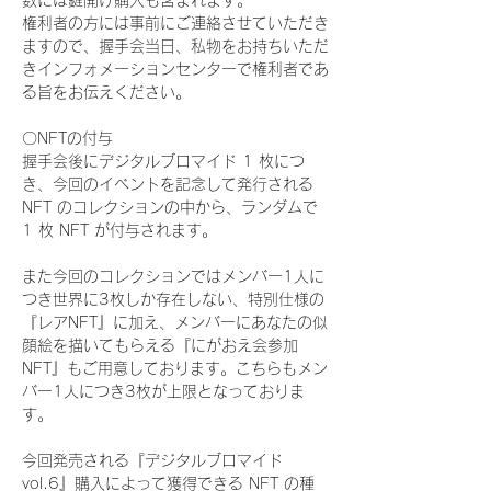
数には鍵開け購入も含まれます。
権利者の方には事前にご連絡させていただき
ますので、握手会当日、私物をお持ちいただ
きインフォメーションセンターで権利者であ
る旨をお伝えください。
〇NFTの付与
握手会後にデジタルブロマイド 1 枚につ
き、今回のイベントを記念して発行される 
NFT のコレクションの中から、ランダムで 
1 枚 NFT が付与されます。
また今回のコレクションではメンバー1人に
つき世界に3枚しか存在しない、特別仕様の
『レアNFT』に加え、メンバーにあなたの似
顔絵を描いてもらえる『にがおえ会参加
NFT』もご用意しております。こちらもメン
バー1人につき3枚が上限となっておりま
す。
今回発売される『デジタルブロマイド
vol.6』購入によって獲得できる NFT の種