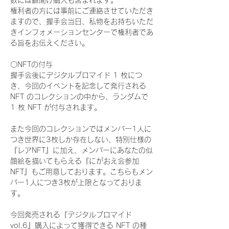
数には鍵開け購入も含まれます。
権利者の方には事前にご連絡させていただき
ますので、握手会当日、私物をお持ちいただ
きインフォメーションセンターで権利者であ
る旨をお伝えください。
〇NFTの付与
握手会後にデジタルブロマイド 1 枚につ
き、今回のイベントを記念して発行される 
NFT のコレクションの中から、ランダムで 
1 枚 NFT が付与されます。
また今回のコレクションではメンバー1人に
つき世界に3枚しか存在しない、特別仕様の
『レアNFT』に加え、メンバーにあなたの似
顔絵を描いてもらえる『にがおえ会参加
NFT』もご用意しております。こちらもメン
バー1人につき3枚が上限となっておりま
す。
今回発売される『デジタルブロマイド
vol.6』購入によって獲得できる NFT の種