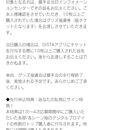
対象となる方は、握手会当日インフォメーシ
ョンセンターでその旨をお伝えください。ご
本人様確認をさせていただき、10枚以上ご
購入されていた場合はグッズ抽選券（紙チケ
ットとなります）をお渡しさせていただきま
す。
当日購入の場合は、DISTAアプリにチケット
を付与する際に10枚以上ご購入された旨を
お伝えください。後からお渡しすることはで
きかねます。
※尚、グッズ抽選会は握手会の全行程終了
後、実施される予定です。あらかじめご了承
ください。
◆先行申込特典：あなたの私物にサイン特
典！
本特典は1次〜4次応募期間中にご購入いた
だいた各部/各レーン毎のデジタルブロマイ
ドの枚数のトップ購入者に付与されます。枚