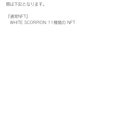
類は下記となります。
『通常NFT』
　WHITE SCORPION:11種類の NFT
『レアNFT』(メンバー1人につき3枚上限の
限定NFT)
　WHITE SCORPION:11種類の NFT(メン
バー本人による手書きのコメントとサイン
入)
『SR NFT』(メンバー1人につき1枚上限の
限定NFT)
　WHITE SCORPION:11種類の NFT(メン
バー本人による手書きのコメントとサイン
入)
『にがおえ会参加NFT』(メンバー1人につ
き3枚上限の限定NFT)
　WHITE SCORPION:11種類の NFT