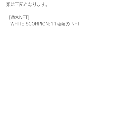
類は下記となります。
『通常NFT』
　WHITE SCORPION:11種類の NFT
『レアNFT』(メンバー1人につき3枚上限の
限定NFT)
　WHITE SCORPION:11種類の NFT(メン
バー本人による手書きのコメントとサイン
入)
『SR NFT』(メンバー1人につき1枚上限の
限定NFT)
　WHITE SCORPION:11種類の NFT(メン
バー本人による手書きのコメントとサイン
入)
『にがおえ会参加NFT』(メンバー1人につ
き3枚上限の限定NFT)
　WHITE SCORPION:11種類の NFT