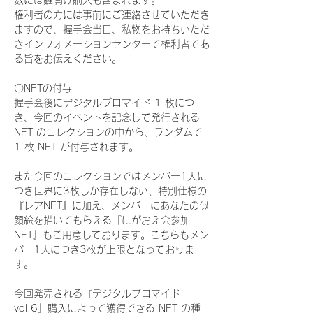
数には鍵開け購入も含まれます。
権利者の方には事前にご連絡させていただき
ますので、握手会当日、私物をお持ちいただ
きインフォメーションセンターで権利者であ
る旨をお伝えください。
〇NFTの付与
握手会後にデジタルブロマイド 1 枚につ
き、今回のイベントを記念して発行される 
NFT のコレクションの中から、ランダムで 
1 枚 NFT が付与されます。
また今回のコレクションではメンバー1人に
つき世界に3枚しか存在しない、特別仕様の
『レアNFT』に加え、メンバーにあなたの似
顔絵を描いてもらえる『にがおえ会参加
NFT』もご用意しております。こちらもメン
バー1人につき3枚が上限となっておりま
す。
今回発売される『デジタルブロマイド
vol.6』購入によって獲得できる NFT の種