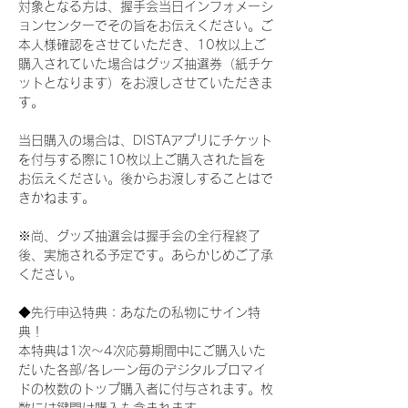
対象となる方は、握手会当日インフォメーシ
ョンセンターでその旨をお伝えください。ご
本人様確認をさせていただき、10枚以上ご
購入されていた場合はグッズ抽選券（紙チケ
ットとなります）をお渡しさせていただきま
す。
当日購入の場合は、DISTAアプリにチケット
を付与する際に10枚以上ご購入された旨を
お伝えください。後からお渡しすることはで
きかねます。
※尚、グッズ抽選会は握手会の全行程終了
後、実施される予定です。あらかじめご了承
ください。
◆先行申込特典：あなたの私物にサイン特
典！
本特典は1次〜4次応募期間中にご購入いた
だいた各部/各レーン毎のデジタルブロマイ
ドの枚数のトップ購入者に付与されます。枚