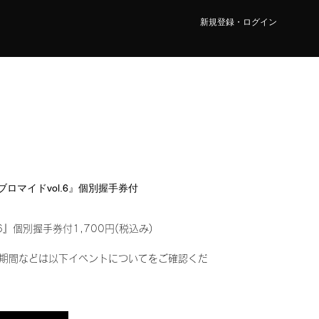
新規登録・ログイン
ルブロマイドvol.6』個別握手券付
6』個別握手券付1,700円(税込み)
期間などは以下イベントについてをご確認くだ