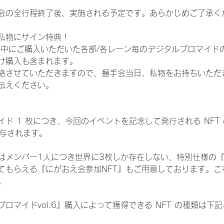
会の全行程終了後、実施される予定です。あらかじめご了承く
私物にサイン特典！
間中にご購入いただいた各部/各レーン毎のデジタルブロマイド
け購入も含まれます。
絡させていただきますので、握手会当日、私物をお持ちいただ
伝えください。
ド 1 枚につき、今回のイベントを記念して発行される NFT
が付与されます。
はメンバー1人につき世界に3枚しか存在しない、特別仕様の『
てもらえる『にがおえ会参加NFT』もご用意しております。こ
。
ロマイドvol.6』購入によって獲得できる NFT の種類は下