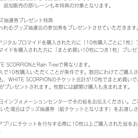
、追加販売の部/レーンも本特典の対象となります。
ッズ抽選券プレゼント特典
われるグッズ抽選会の参加券をプレゼントさせていただきます
SHOPでデジタルブロマイドを購入された方に「10枚購入ごとに1枚
マイドを購入された方に「まとめ買い10枚につき1枚」プレゼ
SCORPIONとRain Treeで異なります。
入で10枚購入いただくことが条件です。数回にわけてご購入
WHITE SCORPIONのチケット合計が10枚でまとめ買いであ
選券がプレゼントされます。枚数には鍵開け購入も含まれます。
日インフォメーションセンターでその旨をお伝えください。ご
ていた場合はグッズ抽選券（紙チケットとなります）をお渡し
TAアプリにチケットを付与する際に10枚以上ご購入された旨を
。