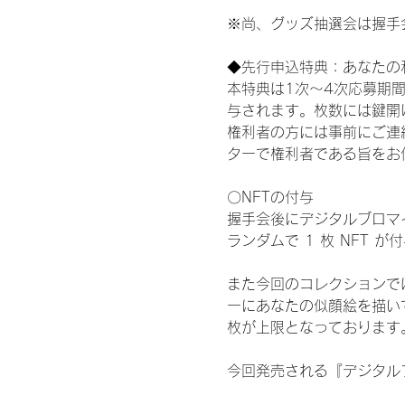
※尚、グッズ抽選会は握手
◆先行申込特典：あなたの
本特典は1次〜4次応募期
与されます。枚数には鍵開
権利者の方には事前にご連
ターで権利者である旨をお
〇NFTの付与
握手会後にデジタルブロマイ
ランダムで 1 枚 NFT 
また今回のコレクションで
ーにあなたの似顔絵を描い
枚が上限となっております
今回発売される『デジタルブ