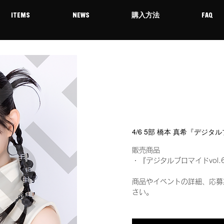
ITEMS
NEWS
購入方法
FAQ
4/6 5部 橋本 真希『デジタ
販売商品
・『デジタルブロマイドvol.
商品やイベントの詳細、応募
さい。