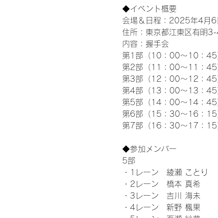
◆イベント概要 
会場＆日程：2025年4月6
住所：東京都江東区有明3-4-
内容：握手会
第1部（10：00～10：45
第2部（11：00～11：4
第3部（12：00～12：4
第4部（13：00～13：4
第5部（14：00～14：4
第6部（15：30～16：1
第7部（16：30～17：1
◆参加メンバー
5部 
・1レーン　綾瀬 ことり
・2レーン　橋本 真希
・3レーン　吉川 海未
・4レーン　新野 楓果