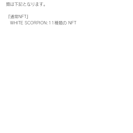
類は下記となります。
『通常NFT』
　WHITE SCORPION:11種類の NFT
『レアNFT』(メンバー1人につき3枚上限の
限定NFT)
　WHITE SCORPION:11種類の NFT(メン
バー本人による手書きのコメントとサイン
入)
『SR NFT』(メンバー1人につき1枚上限の
限定NFT)
　WHITE SCORPION:11種類の NFT(メン
バー本人による手書きのコメントとサイン
入)
『にがおえ会参加NFT』(メンバー1人につ
き3枚上限の限定NFT)
　WHITE SCORPION:11種類の NFT