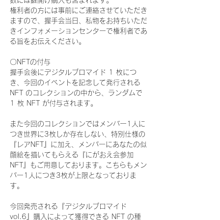
数には鍵開け購入も含まれます。
権利者の方には事前にご連絡させていただき
ますので、握手会当日、私物をお持ちいただ
きインフォメーションセンターで権利者であ
る旨をお伝えください。
〇NFTの付与
握手会後にデジタルブロマイド 1 枚につ
き、今回のイベントを記念して発行される 
NFT のコレクションの中から、ランダムで 
1 枚 NFT が付与されます。
また今回のコレクションではメンバー1人に
つき世界に3枚しか存在しない、特別仕様の
『レアNFT』に加え、メンバーにあなたの似
顔絵を描いてもらえる『にがおえ会参加
NFT』もご用意しております。こちらもメン
バー1人につき3枚が上限となっておりま
す。
今回発売される『デジタルブロマイド
vol.6』購入によって獲得できる NFT の種