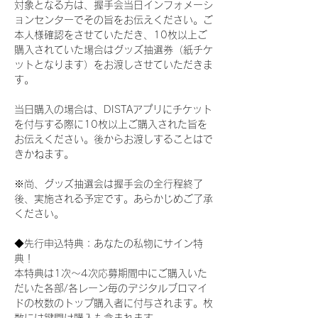
対象となる方は、握手会当日インフォメーシ
ョンセンターでその旨をお伝えください。ご
本人様確認をさせていただき、10枚以上ご
購入されていた場合はグッズ抽選券（紙チケ
ットとなります）をお渡しさせていただきま
す。
当日購入の場合は、DISTAアプリにチケット
を付与する際に10枚以上ご購入された旨を
お伝えください。後からお渡しすることはで
きかねます。
※尚、グッズ抽選会は握手会の全行程終了
後、実施される予定です。あらかじめご了承
ください。
◆先行申込特典：あなたの私物にサイン特
典！
本特典は1次〜4次応募期間中にご購入いた
だいた各部/各レーン毎のデジタルブロマイ
ドの枚数のトップ購入者に付与されます。枚