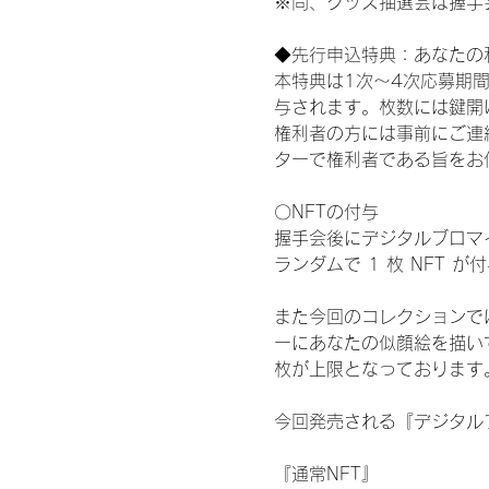
※尚、グッズ抽選会は握手
◆先行申込特典：あなたの
本特典は1次〜4次応募期
与されます。枚数には鍵開
権利者の方には事前にご連
ターで権利者である旨をお
〇NFTの付与
握手会後にデジタルブロマイ
ランダムで 1 枚 NFT 
また今回のコレクションで
ーにあなたの似顔絵を描い
枚が上限となっております
今回発売される『デジタルブ
『通常NFT』