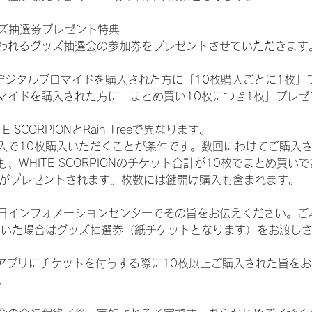
ッズ抽選券プレゼント特典
われるグッズ抽選会の参加券をプレゼントさせていただきます
SHOPでデジタルブロマイドを購入された方に「10枚購入ごとに1枚
マイドを購入された方に「まとめ買い10枚につき1枚」プレゼ
SCORPIONとRain Treeで異なります。
入で10枚購入いただくことが条件です。数回にわけてご購入
WHITE SCORPIONのチケット合計が10枚でまとめ買いであ
選券がプレゼントされます。枚数には鍵開け購入も含まれます。
日インフォメーションセンターでその旨をお伝えください。ご
ていた場合はグッズ抽選券（紙チケットとなります）をお渡し
TAアプリにチケットを付与する際に10枚以上ご購入された旨を
。