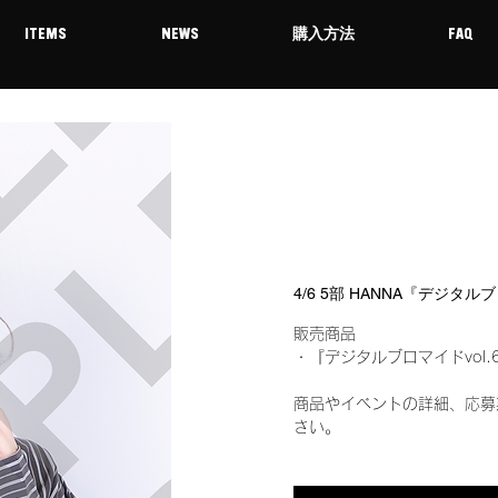
ITEMS
NEWS
購入方法
FAQ
4/6 5部 HANNA『デジタル
販売商品
・『デジタルブロマイドvol.
商品やイベントの詳細、応募
さい。