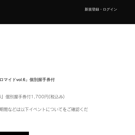
新規登録・ログイン
ブロマイドvol.6』個別握手券付
6』個別握手券付1,700円(税込み)
期間などは以下イベントについてをご確認くだ