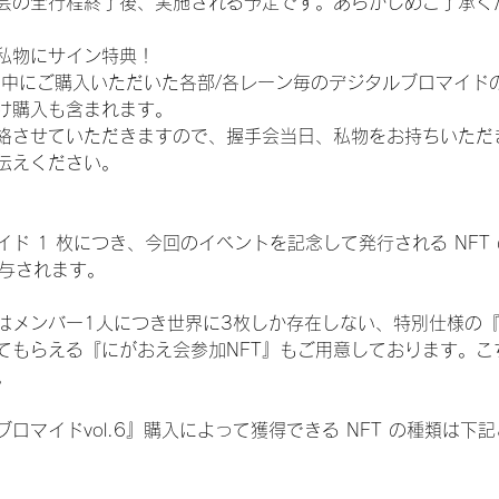
会の全行程終了後、実施される予定です。あらかじめご了承く
私物にサイン特典！
間中にご購入いただいた各部/各レーン毎のデジタルブロマイド
け購入も含まれます。
絡させていただきますので、握手会当日、私物をお持ちいただ
伝えください。
ド 1 枚につき、今回のイベントを記念して発行される NFT
が付与されます。
はメンバー1人につき世界に3枚しか存在しない、特別仕様の『
てもらえる『にがおえ会参加NFT』もご用意しております。こ
。
ロマイドvol.6』購入によって獲得できる NFT の種類は下