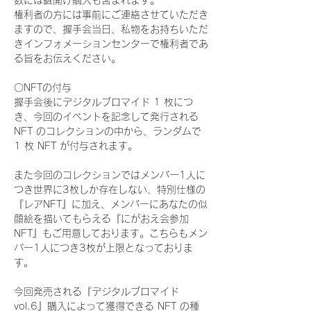
数には鍵開け購入も含まれます。
権利者の方には事前にご連絡させていただき
ますので、握手会当日、私物をお持ちいただ
きインフォメーションセンターで権利者であ
る旨をお伝えください。
〇NFTの付与
握手会後にデジタルブロマイド 1 枚につ
き、今回のイベントを記念して発行される 
NFT のコレクションの中から、ランダムで 
1 枚 NFT が付与されます。
また今回のコレクションではメンバー1人に
つき世界に3枚しか存在しない、特別仕様の
『レアNFT』に加え、メンバーにあなたの似
顔絵を描いてもらえる『にがおえ会参加
NFT』もご用意しております。こちらもメン
バー1人につき3枚が上限となっておりま
す。
今回発売される『デジタルブロマイド
vol.6』購入によって獲得できる NFT の種