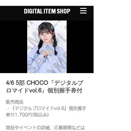
DIGITAL ITEM SHOP
4/6 5部 CHOCO『デジタルブ
ロマイドvol.6』個別握手券付
販売商品
・『デジタルブロマイドvol.6』個別握手
券付1,700円(税込み)
商品やイベントの詳細、応募期間などは