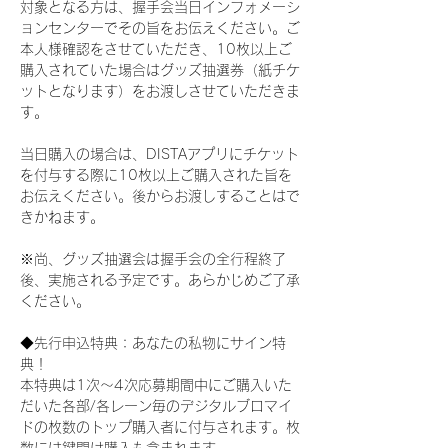
対象となる方は、握手会当日インフォメーシ
ョンセンターでその旨をお伝えください。ご
本人様確認をさせていただき、10枚以上ご
購入されていた場合はグッズ抽選券（紙チケ
ットとなります）をお渡しさせていただきま
す。
当日購入の場合は、DISTAアプリにチケット
を付与する際に10枚以上ご購入された旨を
お伝えください。後からお渡しすることはで
きかねます。
※尚、グッズ抽選会は握手会の全行程終了
後、実施される予定です。あらかじめご了承
ください。
◆先行申込特典：あなたの私物にサイン特
典！
本特典は1次〜4次応募期間中にご購入いた
だいた各部/各レーン毎のデジタルブロマイ
ドの枚数のトップ購入者に付与されます。枚