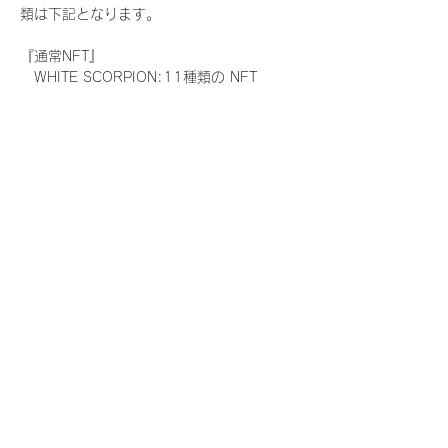
類は下記となります。
『通常NFT』
　WHITE SCORPION:11種類の NFT
『レアNFT』(メンバー1人につき3枚上限の
限定NFT)
　WHITE SCORPION:11種類の NFT(メン
バー本人による手書きのコメントとサイン
入)
『SR NFT』(メンバー1人につき1枚上限の
限定NFT)
　WHITE SCORPION:11種類の NFT(メン
バー本人による手書きのコメントとサイン
入)
『にがおえ会参加NFT』(メンバー1人につ
き3枚上限の限定NFT)
　WHITE SCORPION:11種類の NFT