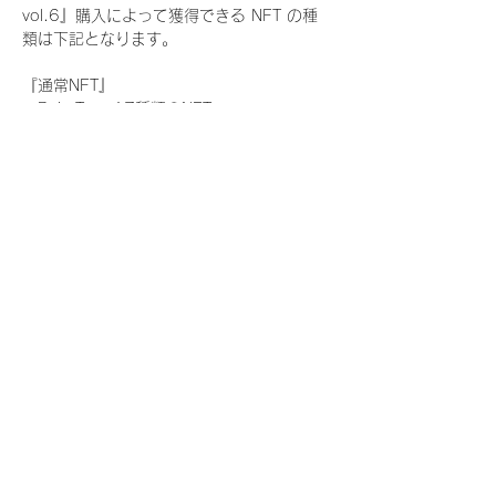
vol.6』購入によって獲得できる NFT の種
類は下記となります。
『通常NFT』
　Rain Tree:17種類のNFT
『レアNFT』(メンバー1人につき3枚上限の
限定NFT)
　Rain Tree:17種類のNFT(メンバー本人に
よる手書きのコメントとサイン入)
『SR NFT』(メンバー1人につき1枚上限の
限定NFT)
　Rain Tree:17種類のNFT(メンバー本人に
よる手書きのコメントとサイン入)
『にがおえ会参加NFT』(メンバー1人につ
き3枚上限の限定NFT)
　Rain Tree:17種類のNFT
※にがおえ会とは？