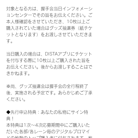
対象となる方は、握手会当日インフォメーシ
ョンセンターでその旨をお伝えください。ご
本人様確認をさせていただき、10枚以上ご
購入されていた場合はグッズ抽選券（紙チケ
ットとなります）をお渡しさせていただきま
す。
当日購入の場合は、DISTAアプリにチケット
を付与する際に10枚以上ご購入された旨を
お伝えください。後からお渡しすることはで
きかねます。
※尚、グッズ抽選会は握手会の全行程終了
後、実施される予定です。あらかじめご了承
ください。
◆先行申込特典：あなたの私物にサイン特
典！
本特典は1次〜4次応募期間中にご購入いた
だいた各部/各レーン毎のデジタルブロマイ