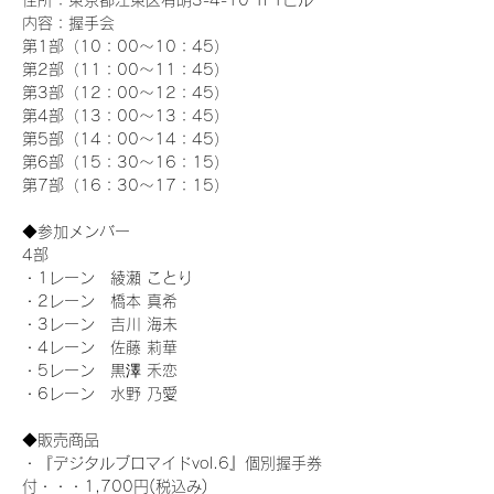
住所：東京都江東区有明3-4-10 TFTビル
内容：握手会
第1部（10：00～10：45） 
第2部（11：00～11：45）
第3部（12：00～12：45）
第4部（13：00～13：45）
第5部（14：00～14：45）
第6部（15：30～16：15）
第7部（16：30～17：15）
◆参加メンバー
4部 
・1レーン　綾瀬 ことり
・2レーン　橋本 真希
・3レーン　吉川 海未
・4レーン　佐藤 莉華
・5レーン　黒澤 禾恋
・6レーン　水野 乃愛
◆販売商品
・『デジタルブロマイドvol.6』個別握手券
付・・・1,700円(税込み)