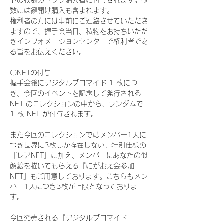
ドの枚数のトップ購入者に付与されます。枚
数には鍵開け購入も含まれます。
権利者の方には事前にご連絡させていただき
ますので、握手会当日、私物をお持ちいただ
きインフォメーションセンターで権利者であ
る旨をお伝えください。
〇NFTの付与
握手会後にデジタルブロマイド 1 枚につ
き、今回のイベントを記念して発行される 
NFT のコレクションの中から、ランダムで 
1 枚 NFT が付与されます。
また今回のコレクションではメンバー1人に
つき世界に3枚しか存在しない、特別仕様の
『レアNFT』に加え、メンバーにあなたの似
顔絵を描いてもらえる『にがおえ会参加
NFT』もご用意しております。こちらもメン
バー1人につき3枚が上限となっておりま
す。
今回発売される『デジタルブロマイド