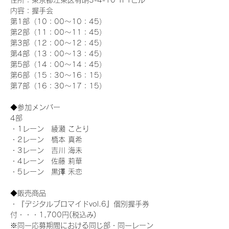
住所：東京都江東区有明3-4-10 TFTビル
内容：握手会
第1部（10：00～10：45） 
第2部（11：00～11：45）
第3部（12：00～12：45）
第4部（13：00～13：45）
第5部（14：00～14：45）
第6部（15：30～16：15）
第7部（16：30～17：15）
◆参加メンバー
4部 
・1レーン　綾瀬 ことり
・2レーン　橋本 真希
・3レーン　吉川 海未
・4レーン　佐藤 莉華
・5レーン　黒澤 禾恋
◆販売商品
・『デジタルブロマイドvol.6』個別握手券
付・・・1,700円(税込み)
※同一応募期間における同じ部・同一レーン