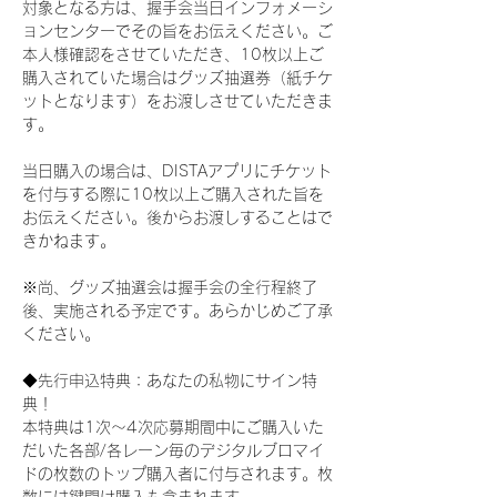
対象となる方は、握手会当日インフォメーシ
ョンセンターでその旨をお伝えください。ご
本人様確認をさせていただき、10枚以上ご
購入されていた場合はグッズ抽選券（紙チケ
ットとなります）をお渡しさせていただきま
す。
当日購入の場合は、DISTAアプリにチケット
を付与する際に10枚以上ご購入された旨を
お伝えください。後からお渡しすることはで
きかねます。
※尚、グッズ抽選会は握手会の全行程終了
後、実施される予定です。あらかじめご了承
ください。
◆先行申込特典：あなたの私物にサイン特
典！
本特典は1次〜4次応募期間中にご購入いた
だいた各部/各レーン毎のデジタルブロマイ
ドの枚数のトップ購入者に付与されます。枚