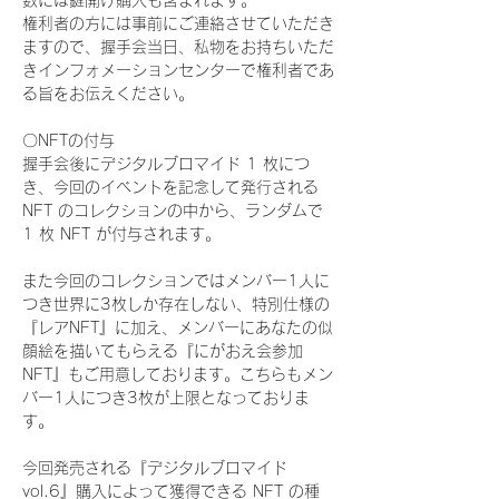
数には鍵開け購入も含まれます。
権利者の方には事前にご連絡させていただき
ますので、握手会当日、私物をお持ちいただ
きインフォメーションセンターで権利者であ
る旨をお伝えください。
〇NFTの付与
握手会後にデジタルブロマイド 1 枚につ
き、今回のイベントを記念して発行される 
NFT のコレクションの中から、ランダムで 
1 枚 NFT が付与されます。
また今回のコレクションではメンバー1人に
つき世界に3枚しか存在しない、特別仕様の
『レアNFT』に加え、メンバーにあなたの似
顔絵を描いてもらえる『にがおえ会参加
NFT』もご用意しております。こちらもメン
バー1人につき3枚が上限となっておりま
す。
今回発売される『デジタルブロマイド
vol.6』購入によって獲得できる NFT の種