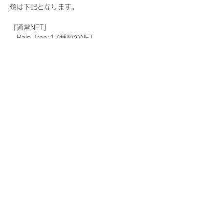
類は下記となります。
『通常NFT』
　Rain Tree:17種類のNFT
『レアNFT』(メンバー1人につき3枚上限の
限定NFT)
　Rain Tree:17種類のNFT(メンバー本人に
よる手書きのコメントとサイン入)
『SR NFT』(メンバー1人につき1枚上限の
限定NFT)
　Rain Tree:17種類のNFT(メンバー本人に
よる手書きのコメントとサイン入)
『にがおえ会参加NFT』(メンバー1人につ
き3枚上限の限定NFT)
　Rain Tree:17種類のNFT
※にがおえ会とは？
メンバーにあなたの似顔絵を描いてもらえる