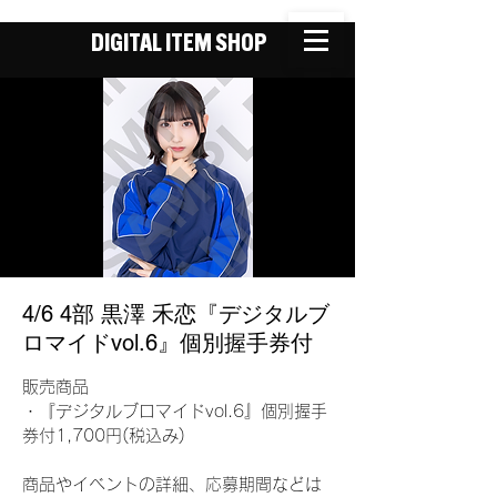
DIGITAL ITEM SHOP
4/6 4部 黒澤 禾恋『デジタルブ
ロマイドvol.6』個別握手券付
販売商品
・『デジタルブロマイドvol.6』個別握手
券付1,700円(税込み)
商品やイベントの詳細、応募期間などは