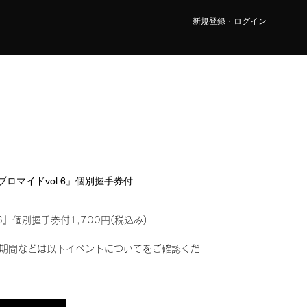
新規登録・ログイン
ルブロマイドvol.6』個別握手券付
6』個別握手券付1,700円(税込み)
期間などは以下イベントについてをご確認くだ