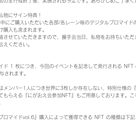
会の全行程終了後、実施される予定です。あらかじめご了承く
私物にサイン特典！
間中にご購入いただいた各部/各レーン毎のデジタルブロマイド
け購入も含まれます。
絡させていただきますので、握手会当日、私物をお持ちいただ
伝えください。
ド 1 枚につき、今回のイベントを記念して発行される NFT
が付与されます。
はメンバー1人につき世界に3枚しか存在しない、特別仕様の『
てもらえる『にがおえ会参加NFT』もご用意しております。こ
。
ロマイドvol.6』購入によって獲得できる NFT の種類は下