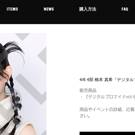
ITEMS
NEWS
購入方法
FAQ
4/6 4部 橋本 真希『デジタ
販売商品
・『デジタルブロマイドvol.
商品やイベントの詳細、応募
さい。