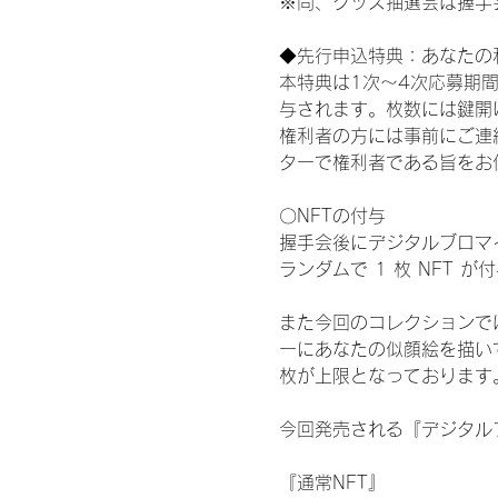
※尚、グッズ抽選会は握手
◆先行申込特典：あなたの
本特典は1次〜4次応募期
与されます。枚数には鍵開
権利者の方には事前にご連
ターで権利者である旨をお
〇NFTの付与
握手会後にデジタルブロマイ
ランダムで 1 枚 NFT 
また今回のコレクションで
ーにあなたの似顔絵を描い
枚が上限となっております
今回発売される『デジタルブ
『通常NFT』