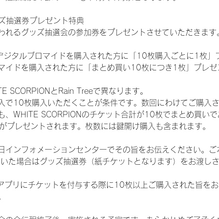
ッズ抽選券プレゼント特典
われるグッズ抽選会の参加券をプレゼントさせていただきます
SHOPでデジタルブロマイドを購入された方に「10枚購入ごとに1枚
マイドを購入された方に「まとめ買い10枚につき1枚」プレゼ
SCORPIONとRain Treeで異なります。
入で10枚購入いただくことが条件です。数回にわけてご購入
WHITE SCORPIONのチケット合計が10枚でまとめ買いであ
選券がプレゼントされます。枚数には鍵開け購入も含まれます。
日インフォメーションセンターでその旨をお伝えください。ご
ていた場合はグッズ抽選券（紙チケットとなります）をお渡し
TAアプリにチケットを付与する際に10枚以上ご購入された旨を
。