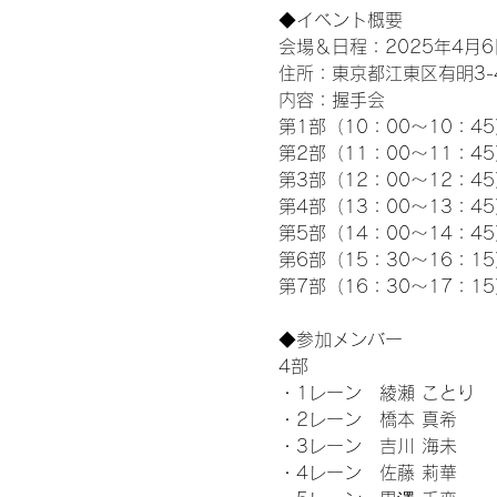
◆イベント概要 
会場＆日程：2025年4月6
住所：東京都江東区有明3-4-
内容：握手会
第1部（10：00～10：45
第2部（11：00～11：4
第3部（12：00～12：4
第4部（13：00～13：4
第5部（14：00～14：4
第6部（15：30～16：1
第7部（16：30～17：1
◆参加メンバー
4部 
・1レーン　綾瀬 ことり
・2レーン　橋本 真希
・3レーン　吉川 海未
・4レーン　佐藤 莉華