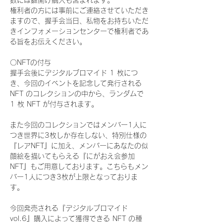
数には鍵開け購入も含まれます。
権利者の方には事前にご連絡させていただき
ますので、握手会当日、私物をお持ちいただ
きインフォメーションセンターで権利者であ
る旨をお伝えください。
〇NFTの付与
握手会後にデジタルブロマイド 1 枚につ
き、今回のイベントを記念して発行される 
NFT のコレクションの中から、ランダムで 
1 枚 NFT が付与されます。
また今回のコレクションではメンバー1人に
つき世界に3枚しか存在しない、特別仕様の
『レアNFT』に加え、メンバーにあなたの似
顔絵を描いてもらえる『にがおえ会参加
NFT』もご用意しております。こちらもメン
バー1人につき3枚が上限となっておりま
す。
今回発売される『デジタルブロマイド
vol.6』購入によって獲得できる NFT の種