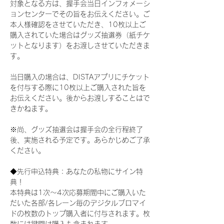
対象となる方は、握手会当日インフォメーシ
ョンセンターでその旨をお伝えください。ご
本人様確認をさせていただき、10枚以上ご
購入されていた場合はグッズ抽選券（紙チケ
ットとなります）をお渡しさせていただきま
す。
当日購入の場合は、DISTAアプリにチケット
を付与する際に10枚以上ご購入された旨を
お伝えください。後からお渡しすることはで
きかねます。
※尚、グッズ抽選会は握手会の全行程終了
後、実施される予定です。あらかじめご了承
ください。
◆先行申込特典：あなたの私物にサイン特
典！
本特典は1次〜4次応募期間中にご購入いた
だいた各部/各レーン毎のデジタルブロマイ
ドの枚数のトップ購入者に付与されます。枚