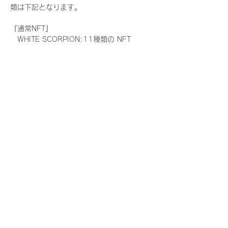
類は下記となります。
『通常NFT』
　WHITE SCORPION:11種類の NFT
『レアNFT』(メンバー1人につき3枚上限の
限定NFT)
　WHITE SCORPION:11種類の NFT(メン
バー本人による手書きのコメントとサイン
入)
『SR NFT』(メンバー1人につき1枚上限の
限定NFT)
　WHITE SCORPION:11種類の NFT(メン
バー本人による手書きのコメントとサイン
入)
『にがおえ会参加NFT』(メンバー1人につ
き3枚上限の限定NFT)
　WHITE SCORPION:11種類の NFT