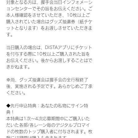
対象となる方は、握手会当日インフォメーシ
ョンセンターでその旨をお伝えください。ご
本人様確認をさせていただき、10枚以上ご
購入されていた場合はグッズ抽選券（紙チケ
ットとなります）をお渡しさせていただきま
す。
当日購入の場合は、DISTAアプリにチケット
を付与する際に10枚以上ご購入された旨を
お伝えください。後からお渡しすることはで
きかねます。
※尚、グッズ抽選会は握手会の全行程終了
後、実施される予定です。あらかじめご了承
ください。
◆先行申込特典：あなたの私物にサイン特
典！
本特典は1次〜4次応募期間中にご購入いた
だいた各部/各レーン毎のデジタルブロマイ
ドの枚数のトップ購入者に付与されます。枚