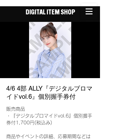
DIGITAL ITEM SHOP
4/6 4部 ALLY『デジタルブロマ
イドvol.6』個別握手券付
販売商品
・『デジタルブロマイドvol.6』個別握手
券付1,700円(税込み)
商品やイベントの詳細、応募期間などは