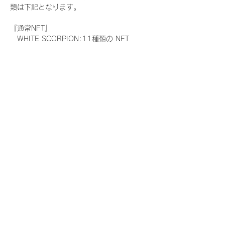
類は下記となります。
『通常NFT』
　WHITE SCORPION:11種類の NFT
『レアNFT』(メンバー1人につき3枚上限の
限定NFT)
　WHITE SCORPION:11種類の NFT(メン
バー本人による手書きのコメントとサイン
入)
『SR NFT』(メンバー1人につき1枚上限の
限定NFT)
　WHITE SCORPION:11種類の NFT(メン
バー本人による手書きのコメントとサイン
入)
『にがおえ会参加NFT』(メンバー1人につ
き3枚上限の限定NFT)
　WHITE SCORPION:11種類の NFT