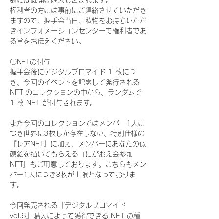
数には鍵開け購入も含まれます。
権利者の方には事前にご連絡させていただき
ますので、握手会当日、私物をお持ちいただ
きインフォメーションセンターで権利者であ
る旨をお伝えください。
〇NFTの付与
握手会後にデジタルブロマイド 1 枚につ
き、今回のイベントを記念して発行される 
NFT のコレクションの中から、ランダムで 
1 枚 NFT が付与されます。
また今回のコレクションではメンバー1人に
つき世界に3枚しか存在しない、特別仕様の
『レアNFT』に加え、メンバーにあなたの似
顔絵を描いてもらえる『にがおえ会参加
NFT』もご用意しております。こちらもメン
バー1人につき3枚が上限となっておりま
す。
今回発売される『デジタルブロマイド
vol.6』購入によって獲得できる NFT の種