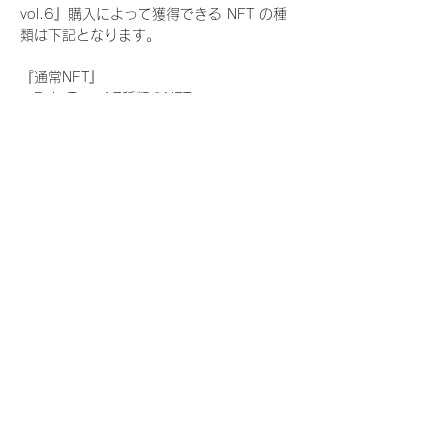
vol.6』購入によって獲得できる NFT の種
類は下記となります。
『通常NFT』
　Rain Tree:17種類のNFT
『レアNFT』(メンバー1人につき3枚上限の
限定NFT)
　Rain Tree:17種類のNFT(メンバー本人に
よる手書きのコメントとサイン入)
『SR NFT』(メンバー1人につき1枚上限の
限定NFT)
　Rain Tree:17種類のNFT(メンバー本人に
よる手書きのコメントとサイン入)
『にがおえ会参加NFT』(メンバー1人につ
き3枚上限の限定NFT)
　Rain Tree:17種類のNFT
※にがおえ会とは？