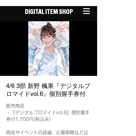
DIGITAL ITEM SHOP
4/6 3部 新野 楓果『デジタルブ
ロマイドvol.6』個別握手券付
販売商品
・『デジタルブロマイドvol.6』個別握手
券付1,700円(税込み)
商品やイベントの詳細、応募期間などは