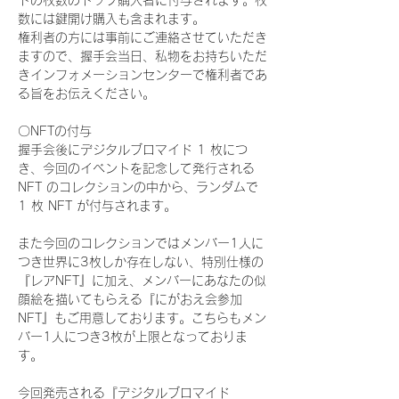
ドの枚数のトップ購入者に付与されます。枚
数には鍵開け購入も含まれます。
権利者の方には事前にご連絡させていただき
ますので、握手会当日、私物をお持ちいただ
きインフォメーションセンターで権利者であ
る旨をお伝えください。
〇NFTの付与
握手会後にデジタルブロマイド 1 枚につ
き、今回のイベントを記念して発行される 
NFT のコレクションの中から、ランダムで 
1 枚 NFT が付与されます。
また今回のコレクションではメンバー1人に
つき世界に3枚しか存在しない、特別仕様の
『レアNFT』に加え、メンバーにあなたの似
顔絵を描いてもらえる『にがおえ会参加
NFT』もご用意しております。こちらもメン
バー1人につき3枚が上限となっておりま
す。
今回発売される『デジタルブロマイド