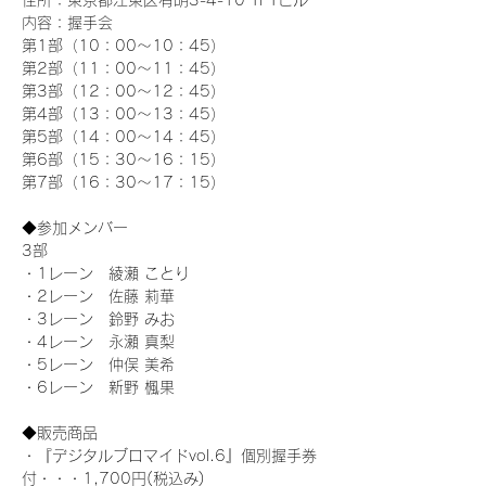
住所：東京都江東区有明3-4-10 TFTビル
内容：握手会
第1部（10：00～10：45） 
第2部（11：00～11：45）
第3部（12：00～12：45）
第4部（13：00～13：45）
第5部（14：00～14：45）
第6部（15：30～16：15）
第7部（16：30～17：15）
◆参加メンバー
3部 
・1レーン　綾瀬 ことり
・2レーン　佐藤 莉華
・3レーン　鈴野 みお
・4レーン　永瀬 真梨
・5レーン　仲俣 美希
・6レーン　新野 楓果
◆販売商品
・『デジタルブロマイドvol.6』個別握手券
付・・・1,700円(税込み)