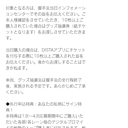
対象となる方は、握手会当日インフォメーシ
ョンセンターでその旨をお伝えください。ご
本人様確認をさせていただき、10枚以上ご
購入されていた場合はグッズ抽選券（紙チケ
ットとなります）をお渡しさせていただきま
す。
当日購入の場合は、DISTAアプリにチケット
を付与する際に10枚以上ご購入された旨を
お伝えください。後からお渡しすることはで
きかねます。
※尚、グッズ抽選会は握手会の全行程終了
後、実施される予定です。あらかじめご了承
ください。
◆先行申込特典：あなたの私物にサイン特
典！
本特典は1次〜4次応募期間中にご購入いた
だいた各部/各レーン毎のデジタルブロマイ