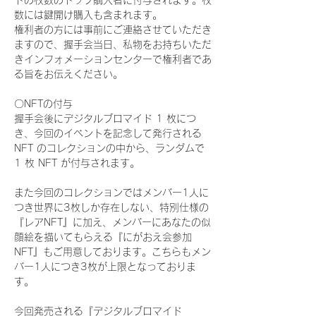
ドの枚数のトップ購入者に付与されます。枚
数には鍵開け購入も含まれます。
権利者の方には事前にご連絡させていただき
ますので、握手会当日、私物をお持ちいただ
きインフォメーションセンターで権利者であ
る旨をお伝えください。
〇NFTの付与
握手会後にデジタルブロマイド 1 枚につ
き、今回のイベントを記念して発行される 
NFT のコレクションの中から、ランダムで 
1 枚 NFT が付与されます。
また今回のコレクションではメンバー1人に
つき世界に3枚しか存在しない、特別仕様の
『レアNFT』に加え、メンバーにあなたの似
顔絵を描いてもらえる『にがおえ会参加
NFT』もご用意しております。こちらもメン
バー1人につき3枚が上限となっておりま
す。
今回発売される『デジタルブロマイド