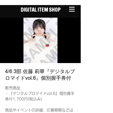
DIGITAL ITEM SHOP
4/6 3部 佐藤 莉華『デジタルブ
ロマイドvol.6』個別握手券付
販売商品
・『デジタルブロマイドvol.6』個別握手
券付1,700円(税込み)
商品やイベントの詳細、応募期間などは