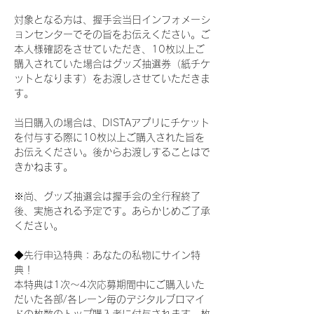
対象となる方は、握手会当日インフォメーシ
ョンセンターでその旨をお伝えください。ご
本人様確認をさせていただき、10枚以上ご
購入されていた場合はグッズ抽選券（紙チケ
ットとなります）をお渡しさせていただきま
す。
当日購入の場合は、DISTAアプリにチケット
を付与する際に10枚以上ご購入された旨を
お伝えください。後からお渡しすることはで
きかねます。
※尚、グッズ抽選会は握手会の全行程終了
後、実施される予定です。あらかじめご了承
ください。
◆先行申込特典：あなたの私物にサイン特
典！
本特典は1次〜4次応募期間中にご購入いた
だいた各部/各レーン毎のデジタルブロマイ