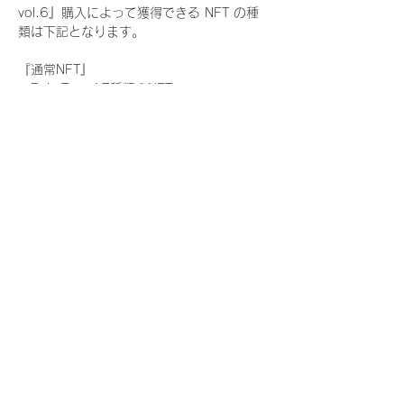
vol.6』購入によって獲得できる NFT の種
類は下記となります。
『通常NFT』
　Rain Tree:17種類のNFT
『レアNFT』(メンバー1人につき3枚上限の
限定NFT)
　Rain Tree:17種類のNFT(メンバー本人に
よる手書きのコメントとサイン入)
『SR NFT』(メンバー1人につき1枚上限の
限定NFT)
　Rain Tree:17種類のNFT(メンバー本人に
よる手書きのコメントとサイン入)
『にがおえ会参加NFT』(メンバー1人につ
き3枚上限の限定NFT)
　Rain Tree:17種類のNFT
※にがおえ会とは？