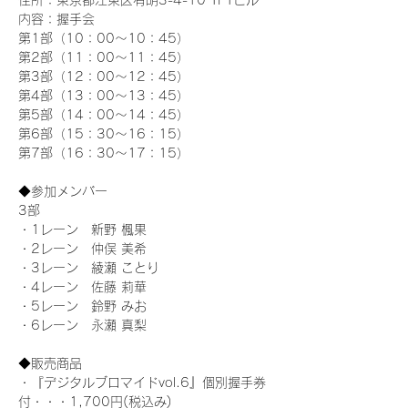
住所：東京都江東区有明3-4-10 TFTビル
内容：握手会
第1部（10：00～10：45） 
第2部（11：00～11：45）
第3部（12：00～12：45）
第4部（13：00～13：45）
第5部（14：00～14：45）
第6部（15：30～16：15）
第7部（16：30～17：15）
◆参加メンバー
3部 
・1レーン　新野 楓果
・2レーン　仲俣 美希
・3レーン　綾瀬 ことり
・4レーン　佐藤 莉華
・5レーン　鈴野 みお
・6レーン　永瀬 真梨
◆販売商品
・『デジタルブロマイドvol.6』個別握手券
付・・・1,700円(税込み)