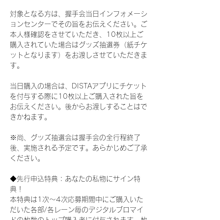
対象となる方は、握手会当日インフォメーシ
ョンセンターでその旨をお伝えください。ご
本人様確認をさせていただき、10枚以上ご
購入されていた場合はグッズ抽選券（紙チケ
ットとなります）をお渡しさせていただきま
す。
当日購入の場合は、DISTAアプリにチケット
を付与する際に10枚以上ご購入された旨を
お伝えください。後からお渡しすることはで
きかねます。
※尚、グッズ抽選会は握手会の全行程終了
後、実施される予定です。あらかじめご了承
ください。
◆先行申込特典：あなたの私物にサイン特
典！
本特典は1次〜4次応募期間中にご購入いた
だいた各部/各レーン毎のデジタルブロマイ