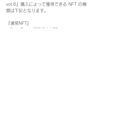
vol.6』購入によって獲得できる NFT の種
類は下記となります。
『通常NFT』
　Rain Tree:17種類のNFT
『レアNFT』(メンバー1人につき3枚上限の
限定NFT)
　Rain Tree:17種類のNFT(メンバー本人に
よる手書きのコメントとサイン入)
『SR NFT』(メンバー1人につき1枚上限の
限定NFT)
　Rain Tree:17種類のNFT(メンバー本人に
よる手書きのコメントとサイン入)
『にがおえ会参加NFT』(メンバー1人につ
き3枚上限の限定NFT)
　Rain Tree:17種類のNFT
※にがおえ会とは？