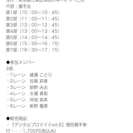
住所：東京都江東区有明3-4-10 TFTビル
内容：握手会
第1部（10：00～10：45） 
第2部（11：00～11：45）
第3部（12：00～12：45）
第4部（13：00～13：45）
第5部（14：00～14：45）
第6部（15：30～16：15）
第7部（16：30～17：15）
◆参加メンバー
3部 
・1レーン　綾瀬 ことり
・2レーン　佐藤 莉華
・3レーン　鈴野 みお
・4レーン　永瀬 真梨
・5レーン　仲俣 美希
・6レーン　新野 楓果
◆販売商品
・『デジタルブロマイドvol.6』個別握手券
付・・・1,700円(税込み)