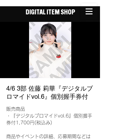
DIGITAL ITEM SHOP
4/6 3部 佐藤 莉華『デジタルブ
ロマイドvol.6』個別握手券付
販売商品
・『デジタルブロマイドvol.6』個別握手
券付1,700円(税込み)
商品やイベントの詳細、応募期間などは