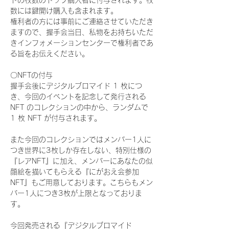
ドの枚数のトップ購入者に付与されます。枚
数には鍵開け購入も含まれます。
権利者の方には事前にご連絡させていただき
ますので、握手会当日、私物をお持ちいただ
きインフォメーションセンターで権利者であ
る旨をお伝えください。
〇NFTの付与
握手会後にデジタルブロマイド 1 枚につ
き、今回のイベントを記念して発行される 
NFT のコレクションの中から、ランダムで 
1 枚 NFT が付与されます。
また今回のコレクションではメンバー1人に
つき世界に3枚しか存在しない、特別仕様の
『レアNFT』に加え、メンバーにあなたの似
顔絵を描いてもらえる『にがおえ会参加
NFT』もご用意しております。こちらもメン
バー1人につき3枚が上限となっておりま
す。
今回発売される『デジタルブロマイド