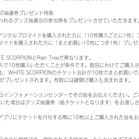
ッズ抽選券プレゼント特典
われるグッズ抽選会の参加券をプレゼントさせていただきます
SHOPでデジタルブロマイドを購入された方に「10枚購入ごとに1枚
マイドを購入された方に「まとめ買い10枚につき1枚」プレゼ
SCORPIONとRain Treeで異なります。
入で10枚購入いただくことが条件です。数回にわけてご購入
WHITE SCORPIONのチケット合計が10枚でまとめ買いであ
選券がプレゼントされます。枚数には鍵開け購入も含まれます。
日インフォメーションセンターでその旨をお伝えください。ご
ていた場合はグッズ抽選券（紙チケットとなります）をお渡し
TAアプリにチケットを付与する際に10枚以上ご購入された旨を
。