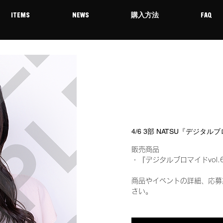
ITEMS
NEWS
購入方法
FAQ
4/6 3部 NATSU『デジタル
販売商品
・『デジタルブロマイドvol.
商品やイベントの詳細、応募
さい。