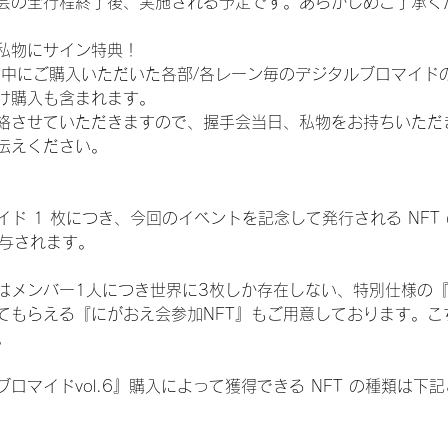
会の全行程終了後、実施される予定です。あらかじめご了承く
私物にサイン特典！
間中にご購入いただいた各部/各レーン毎のデジタルブロマイド
け購入も含まれます。
絡させていただきますので、握手会当日、私物をお持ちいただ
伝えください。
ド 1 枚につき、今回のイベントを記念して発行される NFT
が付与されます。
はメンバー1人につき世界に3枚しか存在しない、特別仕様の『
てもらえる『にがおえ会参加NFT』もご用意しております。こ
。
ロマイドvol.6』購入によって獲得できる NFT の種類は下