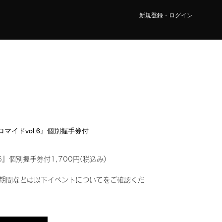
新規登録・ログイン
ブロマイドvol.6』個別握手券付
6』個別握手券付1,700円(税込み)
期間などは以下イベントについてをご確認くだ