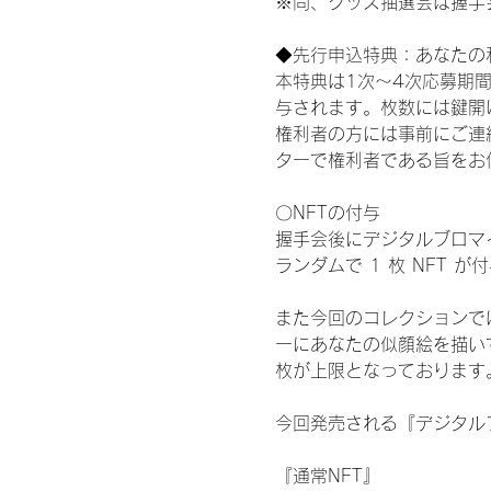
※尚、グッズ抽選会は握手
◆先行申込特典：あなたの
本特典は1次〜4次応募期
与されます。枚数には鍵開
権利者の方には事前にご連
ターで権利者である旨をお
〇NFTの付与
握手会後にデジタルブロマイ
ランダムで 1 枚 NFT 
また今回のコレクションで
ーにあなたの似顔絵を描い
枚が上限となっております
今回発売される『デジタルブ
『通常NFT』