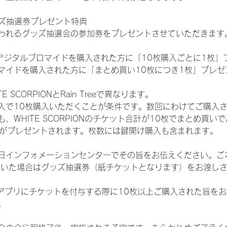
ッズ抽選券プレゼント特典
われるグッズ抽選会の参加券をプレゼントさせていただきます
SHOPでデジタルブロマイドを購入された方に「10枚購入ごとに1枚
マイドを購入された方に「まとめ買い10枚につき1枚」プレゼ
SCORPIONとRain Treeで異なります。
入で10枚購入いただくことが条件です。数回にわけてご購入
WHITE SCORPIONのチケット合計が10枚でまとめ買いであ
選券がプレゼントされます。枚数には鍵開け購入も含まれます。
日インフォメーションセンターでその旨をお伝えください。ご
ていた場合はグッズ抽選券（紙チケットとなります）をお渡し
TAアプリにチケットを付与する際に10枚以上ご購入された旨を
。