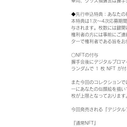
※尚、グッズ抽選会は握手
◆先行申込特典：あなたの
本特典は1次〜4次応募期
与されます。枚数には鍵開
権利者の方には事前にご連
ターで権利者である旨をお
〇NFTの付与
握手会後にデジタルブロマイ
ランダムで 1 枚 NFT 
また今回のコレクションで
ーにあなたの似顔絵を描い
枚が上限となっております
今回発売される『デジタルブ
『通常NFT』