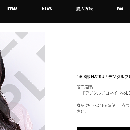
ITEMS
NEWS
購入方法
FAQ
4/6 3部 NATSU『デジタル
販売商品
・『デジタルブロマイドvol.
商品やイベントの詳細、応募
さい。