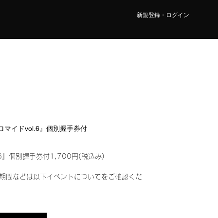
新規登録・ログイン
ブロマイドvol.6』個別握手券付
6』個別握手券付1,700円(税込み)
期間などは以下イベントについてをご確認くだ