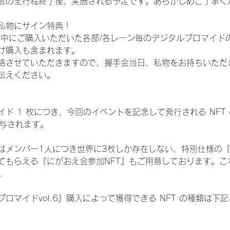
会の全行程終了後、実施される予定です。あらかじめご了承く
私物にサイン特典！
間中にご購入いただいた各部/各レーン毎のデジタルブロマイド
け購入も含まれます。
絡させていただきますので、握手会当日、私物をお持ちいただ
伝えください。
ド 1 枚につき、今回のイベントを記念して発行される NFT
が付与されます。
はメンバー1人につき世界に3枚しか存在しない、特別仕様の『
てもらえる『にがおえ会参加NFT』もご用意しております。こ
。
ロマイドvol.6』購入によって獲得できる NFT の種類は下