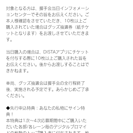
対象となる方は、握手会当日インフォメーシ
ョンセンターでその旨をお伝えください。ご
本人様確認をさせていただき、10枚以上ご
購入されていた場合はグッズ抽選券（紙チケ
ットとなります）をお渡しさせていただきま
す。
当日購入の場合は、DISTAアプリにチケット
を付与する際に10枚以上ご購入された旨を
お伝えください。後からお渡しすることはで
きかねます。
※尚、グッズ抽選会は握手会の全行程終了
後、実施される予定です。あらかじめご了承
ください。
◆先行申込特典：あなたの私物にサイン特
典！
本特典は1次〜4次応募期間中にご購入いた
だいた各部/各レーン毎のデジタルブロマイ