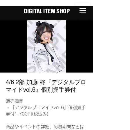
DIGITAL ITEM SHOP
4/6 2部 加藤 柊『デジタルブロ
マイドvol.6』個別握手券付
販売商品
・『デジタルブロマイドvol.6』個別握手
券付1,700円(税込み)
商品やイベントの詳細、応募期間などは