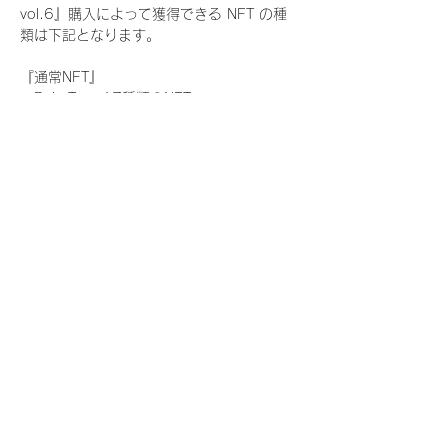
vol.6』購入によって獲得できる NFT の種
類は下記となります。
『通常NFT』
　Rain Tree:17種類のNFT
『レアNFT』(メンバー1人につき3枚上限の
限定NFT)
　Rain Tree:17種類のNFT(メンバー本人に
よる手書きのコメントとサイン入)
『SR NFT』(メンバー1人につき1枚上限の
限定NFT)
　Rain Tree:17種類のNFT(メンバー本人に
よる手書きのコメントとサイン入)
『にがおえ会参加NFT』(メンバー1人につ
き3枚上限の限定NFT)
　Rain Tree:17種類のNFT
※にがおえ会とは？