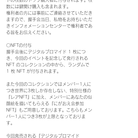
ドの枚数のトップ購入者に付与されます。枚
数には鍵開け購入も含まれます。
権利者の方には事前にご連絡させていただき
ますので、握手会当日、私物をお持ちいただ
きインフォメーションセンターで権利者であ
る旨をお伝えください。
〇NFTの付与
握手会後にデジタルブロマイド 1 枚につ
き、今回のイベントを記念して発行される 
NFT のコレクションの中から、ランダムで 
1 枚 NFT が付与されます。
また今回のコレクションではメンバー1人に
つき世界に3枚しか存在しない、特別仕様の
『レアNFT』に加え、メンバーにあなたの似
顔絵を描いてもらえる『にがおえ会参加
NFT』もご用意しております。こちらもメン
バー1人につき3枚が上限となっておりま
す。
今回発売される『デジタルブロマイド