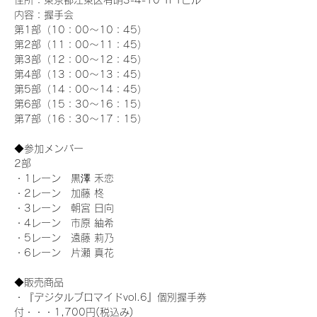
住所：東京都江東区有明3-4-10 TFTビル
内容：握手会
第1部（10：00～10：45） 
第2部（11：00～11：45）
第3部（12：00～12：45）
第4部（13：00～13：45）
第5部（14：00～14：45）
第6部（15：30～16：15）
第7部（16：30～17：15）
◆参加メンバー
2部 
・1レーン　黒澤 禾恋
・2レーン　加藤 柊
・3レーン　朝宮 日向
・4レーン　市原 紬希
・5レーン　遠藤 莉乃
・6レーン　片瀬 真花
◆販売商品
・『デジタルブロマイドvol.6』個別握手券
付・・・1,700円(税込み)