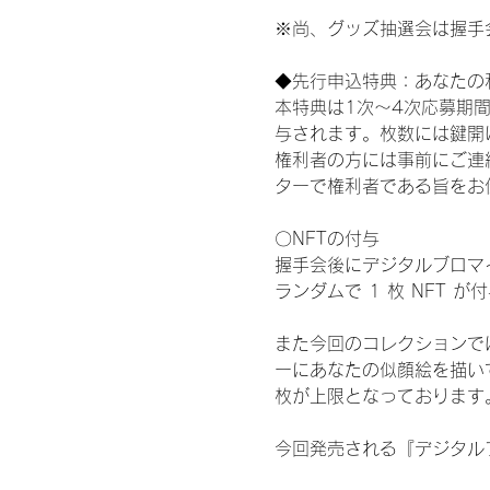
※尚、グッズ抽選会は握手
◆先行申込特典：あなたの
本特典は1次〜4次応募期
与されます。枚数には鍵開
権利者の方には事前にご連
ターで権利者である旨をお
〇NFTの付与
握手会後にデジタルブロマイ
ランダムで 1 枚 NFT 
また今回のコレクションで
ーにあなたの似顔絵を描い
枚が上限となっております
今回発売される『デジタルブ