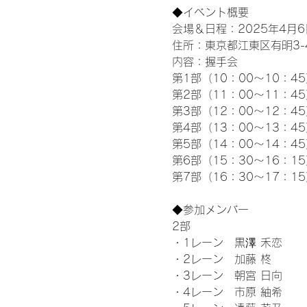
◆イベント概要 
会場＆日程：2025年4月6
住所：東京都江東区有明3-4-
内容：握手会
第1部（10：00～10：45
第2部（11：00～11：4
第3部（12：00～12：4
第4部（13：00～13：4
第5部（14：00～14：4
第6部（15：30～16：1
第7部（16：30～17：1
◆参加メンバー
2部 
・1レーン　黒澤 禾恋
・2レーン　加藤 柊
・3レーン　朝宮 日向
・4レーン　市原 紬希