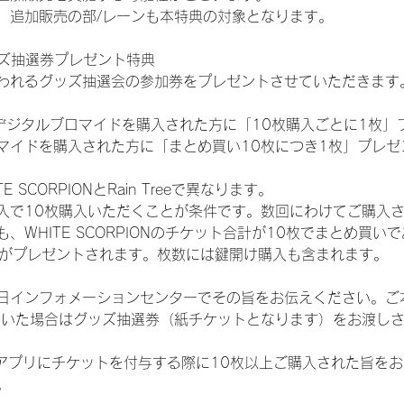
、追加販売の部/レーンも本特典の対象となります。
ッズ抽選券プレゼント特典
われるグッズ抽選会の参加券をプレゼントさせていただきます
SHOPでデジタルブロマイドを購入された方に「10枚購入ごとに1枚
マイドを購入された方に「まとめ買い10枚につき1枚」プレゼ
SCORPIONとRain Treeで異なります。
入で10枚購入いただくことが条件です。数回にわけてご購入
WHITE SCORPIONのチケット合計が10枚でまとめ買いであ
選券がプレゼントされます。枚数には鍵開け購入も含まれます。
日インフォメーションセンターでその旨をお伝えください。ご
ていた場合はグッズ抽選券（紙チケットとなります）をお渡し
TAアプリにチケットを付与する際に10枚以上ご購入された旨を
。