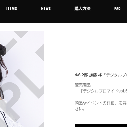
ITEMS
NEWS
購入方法
FAQ
4/6 2部 加藤 柊『デジタル
販売商品
・『デジタルブロマイドvol.
商品やイベントの詳細、応募
さい。