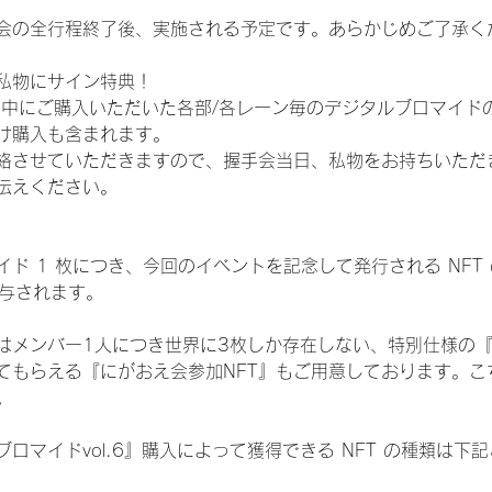
会の全行程終了後、実施される予定です。あらかじめご了承く
私物にサイン特典！
間中にご購入いただいた各部/各レーン毎のデジタルブロマイド
け購入も含まれます。
絡させていただきますので、握手会当日、私物をお持ちいただ
伝えください。
ド 1 枚につき、今回のイベントを記念して発行される NFT
が付与されます。
はメンバー1人につき世界に3枚しか存在しない、特別仕様の『
てもらえる『にがおえ会参加NFT』もご用意しております。こ
。
ロマイドvol.6』購入によって獲得できる NFT の種類は下