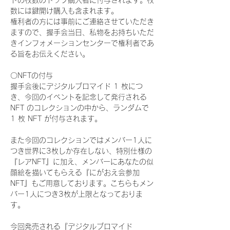
ドの枚数のトップ購入者に付与されます。枚
数には鍵開け購入も含まれます。
権利者の方には事前にご連絡させていただき
ますので、握手会当日、私物をお持ちいただ
きインフォメーションセンターで権利者であ
る旨をお伝えください。
〇NFTの付与
握手会後にデジタルブロマイド 1 枚につ
き、今回のイベントを記念して発行される 
NFT のコレクションの中から、ランダムで 
1 枚 NFT が付与されます。
また今回のコレクションではメンバー1人に
つき世界に3枚しか存在しない、特別仕様の
『レアNFT』に加え、メンバーにあなたの似
顔絵を描いてもらえる『にがおえ会参加
NFT』もご用意しております。こちらもメン
バー1人につき3枚が上限となっておりま
す。
今回発売される『デジタルブロマイド