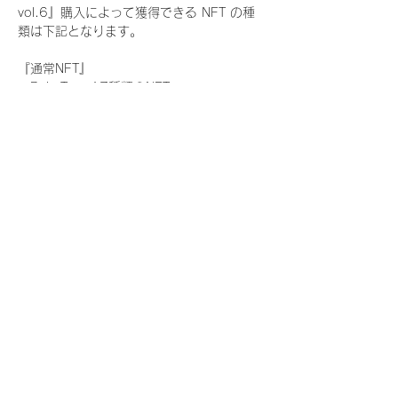
vol.6』購入によって獲得できる NFT の種
類は下記となります。
『通常NFT』
　Rain Tree:17種類のNFT
『レアNFT』(メンバー1人につき3枚上限の
限定NFT)
　Rain Tree:17種類のNFT(メンバー本人に
よる手書きのコメントとサイン入)
『SR NFT』(メンバー1人につき1枚上限の
限定NFT)
　Rain Tree:17種類のNFT(メンバー本人に
よる手書きのコメントとサイン入)
『にがおえ会参加NFT』(メンバー1人につ
き3枚上限の限定NFT)
　Rain Tree:17種類のNFT
※にがおえ会とは？