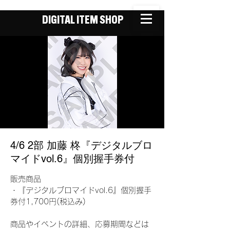
DIGITAL ITEM SHOP
4/6 2部 加藤 柊『デジタルブロ
マイドvol.6』個別握手券付
販売商品
・『デジタルブロマイドvol.6』個別握手
券付1,700円(税込み)
商品やイベントの詳細、応募期間などは