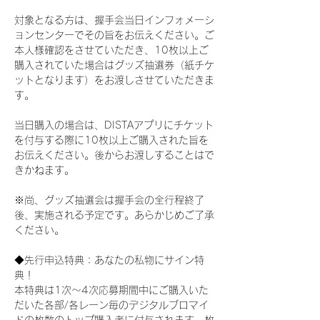
対象となる方は、握手会当日インフォメーシ
ョンセンターでその旨をお伝えください。ご
本人様確認をさせていただき、10枚以上ご
購入されていた場合はグッズ抽選券（紙チケ
ットとなります）をお渡しさせていただきま
す。
当日購入の場合は、DISTAアプリにチケット
を付与する際に10枚以上ご購入された旨を
お伝えください。後からお渡しすることはで
きかねます。
※尚、グッズ抽選会は握手会の全行程終了
後、実施される予定です。あらかじめご了承
ください。
◆先行申込特典：あなたの私物にサイン特
典！
本特典は1次〜4次応募期間中にご購入いた
だいた各部/各レーン毎のデジタルブロマイ