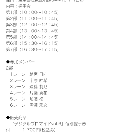
住所：東京都江東区有明3-4-10 TFTビル
内容：握手会
第1部（10：00～10：45） 
第2部（11：00～11：45）
第3部（12：00～12：45）
第4部（13：00～13：45）
第5部（14：00～14：45）
第6部（15：30～16：15）
第7部（16：30～17：15）
◆参加メンバー
2部 
・1レーン　朝宮 日向
・2レーン　市原 紬希
・3レーン　遠藤 莉乃
・4レーン　片瀬 真花
・5レーン　加藤 柊
・6レーン　黒澤 禾恋
◆販売商品
・『デジタルブロマイドvol.6』個別握手券
付・・・1,700円(税込み)