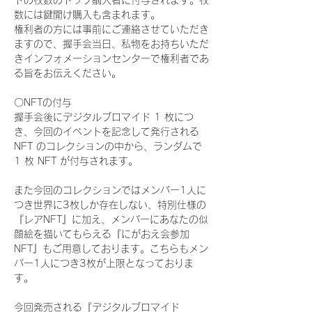
ドの枚数のトップ購入者に付与されます。枚
数には鍵開け購入も含まれます。
権利者の方には事前にご連絡させていただき
ますので、握手会当日、私物をお持ちいただ
きインフォメーションセンターで権利者であ
る旨をお伝えください。
〇NFTの付与
握手会後にデジタルブロマイド 1 枚につ
き、今回のイベントを記念して発行される 
NFT のコレクションの中から、ランダムで 
1 枚 NFT が付与されます。
また今回のコレクションではメンバー1人に
つき世界に3枚しか存在しない、特別仕様の
『レアNFT』に加え、メンバーにあなたの似
顔絵を描いてもらえる『にがおえ会参加
NFT』もご用意しております。こちらもメン
バー1人につき3枚が上限となっておりま
す。
今回発売される『デジタルブロマイド