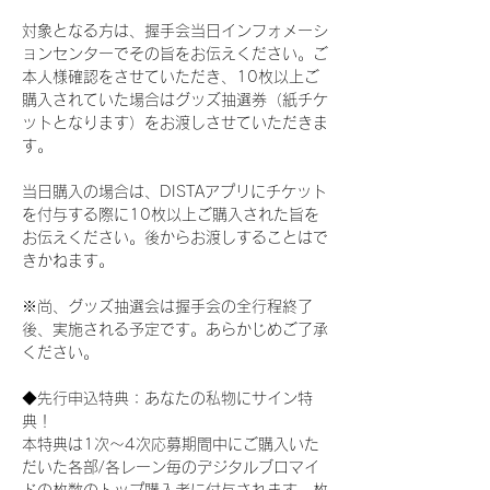
対象となる方は、握手会当日インフォメーシ
ョンセンターでその旨をお伝えください。ご
本人様確認をさせていただき、10枚以上ご
購入されていた場合はグッズ抽選券（紙チケ
ットとなります）をお渡しさせていただきま
す。
当日購入の場合は、DISTAアプリにチケット
を付与する際に10枚以上ご購入された旨を
お伝えください。後からお渡しすることはで
きかねます。
※尚、グッズ抽選会は握手会の全行程終了
後、実施される予定です。あらかじめご了承
ください。
◆先行申込特典：あなたの私物にサイン特
典！
本特典は1次〜4次応募期間中にご購入いた
だいた各部/各レーン毎のデジタルブロマイ