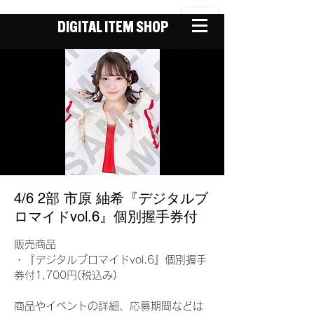
DIGITAL ITEM SHOP
4/6 2部 市原 紬希『デジタルブ
ロマイドvol.6』個別握手券付
販売商品
・『デジタルブロマイドvol.6』個別握手
券付1,700円(税込み)
商品やイベントの詳細、応募期間などは