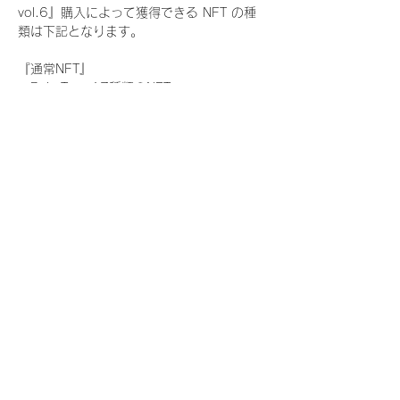
vol.6』購入によって獲得できる NFT の種
類は下記となります。
『通常NFT』
　Rain Tree:17種類のNFT
『レアNFT』(メンバー1人につき3枚上限の
限定NFT)
　Rain Tree:17種類のNFT(メンバー本人に
よる手書きのコメントとサイン入)
『SR NFT』(メンバー1人につき1枚上限の
限定NFT)
　Rain Tree:17種類のNFT(メンバー本人に
よる手書きのコメントとサイン入)
『にがおえ会参加NFT』(メンバー1人につ
き3枚上限の限定NFT)
　Rain Tree:17種類のNFT
※にがおえ会とは？