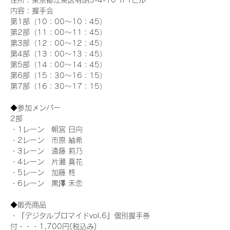
住所：東京都江東区有明3-4-10 TFTビル
内容：握手会
第1部（10：00～10：45） 
第2部（11：00～11：45）
第3部（12：00～12：45）
第4部（13：00～13：45）
第5部（14：00～14：45）
第6部（15：30～16：15）
第7部（16：30～17：15）
◆参加メンバー
2部 
・1レーン　朝宮 日向
・2レーン　市原 紬希
・3レーン　遠藤 莉乃
・4レーン　片瀬 真花
・5レーン　加藤 柊
・6レーン　黒澤 禾恋
◆販売商品
・『デジタルブロマイドvol.6』個別握手券
付・・・1,700円(税込み)