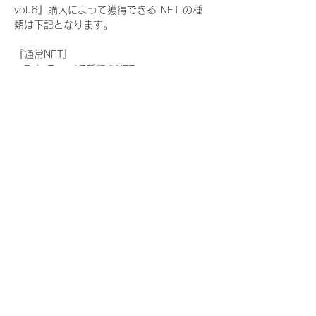
vol.6』購入によって獲得できる NFT の種
類は下記となります。
『通常NFT』
　Rain Tree:17種類のNFT
『レアNFT』(メンバー1人につき3枚上限の
限定NFT)
　Rain Tree:17種類のNFT(メンバー本人に
よる手書きのコメントとサイン入)
『SR NFT』(メンバー1人につき1枚上限の
限定NFT)
　Rain Tree:17種類のNFT(メンバー本人に
よる手書きのコメントとサイン入)
『にがおえ会参加NFT』(メンバー1人につ
き3枚上限の限定NFT)
　Rain Tree:17種類のNFT
※にがおえ会とは？