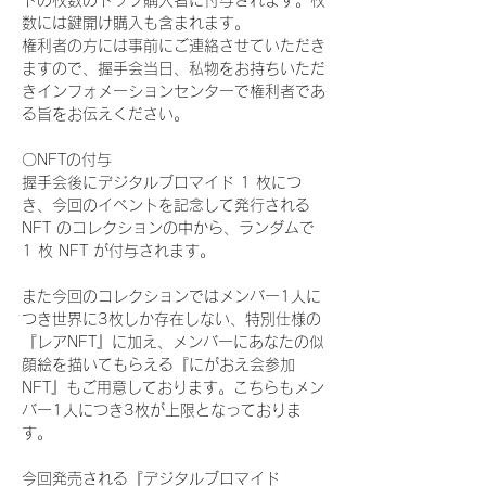
ドの枚数のトップ購入者に付与されます。枚
数には鍵開け購入も含まれます。
権利者の方には事前にご連絡させていただき
ますので、握手会当日、私物をお持ちいただ
きインフォメーションセンターで権利者であ
る旨をお伝えください。
〇NFTの付与
握手会後にデジタルブロマイド 1 枚につ
き、今回のイベントを記念して発行される 
NFT のコレクションの中から、ランダムで 
1 枚 NFT が付与されます。
また今回のコレクションではメンバー1人に
つき世界に3枚しか存在しない、特別仕様の
『レアNFT』に加え、メンバーにあなたの似
顔絵を描いてもらえる『にがおえ会参加
NFT』もご用意しております。こちらもメン
バー1人につき3枚が上限となっておりま
す。
今回発売される『デジタルブロマイド