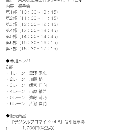
住所：東京都江東区有明3-4-10 TFTビル
内容：握手会
第1部（10：00～10：45） 
第2部（11：00～11：45）
第3部（12：00～12：45）
第4部（13：00～13：45）
第5部（14：00～14：45）
第6部（15：30～16：15）
第7部（16：30～17：15）
◆参加メンバー
2部 
・1レーン　黒澤 禾恋
・2レーン　加藤 柊
・3レーン　朝宮 日向
・4レーン　市原 紬希
・5レーン　遠藤 莉乃
・6レーン　片瀬 真花
◆販売商品
・『デジタルブロマイドvol.6』個別握手券
付・・・1,700円(税込み)