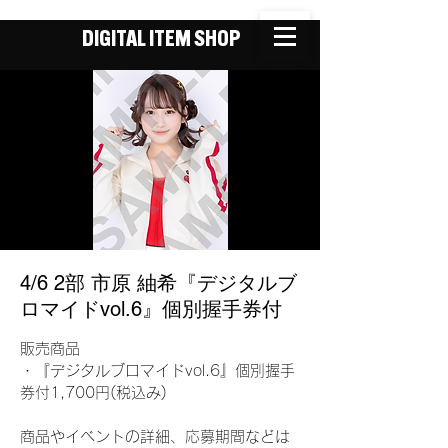
DIGITAL ITEM SHOP
4/6 2部 市原 紬希『デジタルブ
ロマイドvol.6』個別握手券付
販売商品
・『デジタルブロマイドvol.6』個別握手
券付1,700円(税込み)
商品やイベントの詳細、応募期間などは