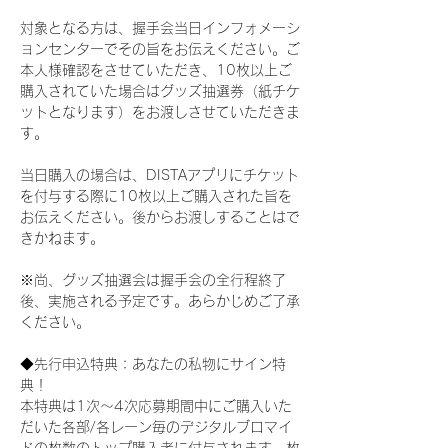
対象となる方は、握手会当日インフォメーシ
ョンセンターでその旨をお伝えください。ご
本人様確認をさせていただき、10枚以上ご
購入されていた場合はグッズ抽選券（紙チケ
ットとなります）をお渡しさせていただきま
す。
当日購入の場合は、DISTAアプリにチケット
を付与する際に10枚以上ご購入された旨を
お伝えください。後からお渡しすることはで
きかねます。
※尚、グッズ抽選会は握手会の全行程終了
後、実施される予定です。あらかじめご了承
ください。
◆先行申込特典：あなたの私物にサイン特
典！
本特典は1次〜4次応募期間中にご購入いた
だいた各部/各レーン毎のデジタルブロマイ