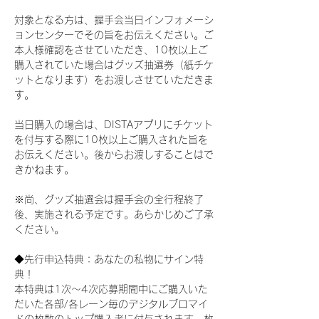
対象となる方は、握手会当日インフォメーシ
ョンセンターでその旨をお伝えください。ご
本人様確認をさせていただき、10枚以上ご
購入されていた場合はグッズ抽選券（紙チケ
ットとなります）をお渡しさせていただきま
す。
当日購入の場合は、DISTAアプリにチケット
を付与する際に10枚以上ご購入された旨を
お伝えください。後からお渡しすることはで
きかねます。
※尚、グッズ抽選会は握手会の全行程終了
後、実施される予定です。あらかじめご了承
ください。
◆先行申込特典：あなたの私物にサイン特
典！
本特典は1次〜4次応募期間中にご購入いた
だいた各部/各レーン毎のデジタルブロマイ