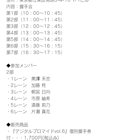
住所：東京都江東区有明3-4-10 TFTビル
内容：握手会
第1部（10：00～10：45） 
第2部（11：00～11：45）
第3部（12：00～12：45）
第4部（13：00～13：45）
第5部（14：00～14：45）
第6部（15：30～16：15）
第7部（16：30～17：15）
◆参加メンバー
2部 
・1レーン　黒澤 禾恋
・2レーン　加藤 柊
・3レーン　朝宮 日向
・4レーン　市原 紬希
・5レーン　遠藤 莉乃
・6レーン　片瀬 真花
◆販売商品
・『デジタルブロマイドvol.6』個別握手券
付・・・1,700円(税込み)