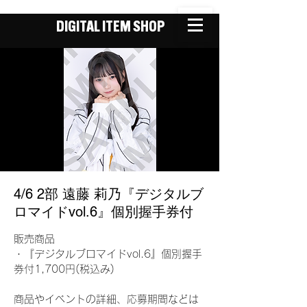
DIGITAL ITEM SHOP
4/6 2部 遠藤 莉乃『デジタルブ
ロマイドvol.6』個別握手券付
販売商品
・『デジタルブロマイドvol.6』個別握手
券付1,700円(税込み)
商品やイベントの詳細、応募期間などは