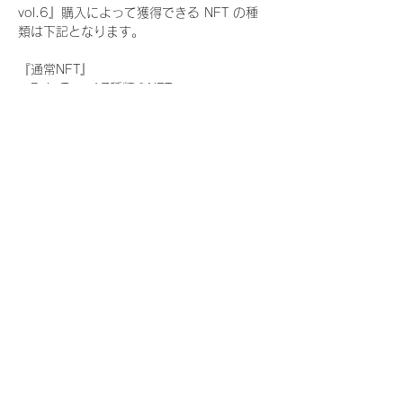
vol.6』購入によって獲得できる NFT の種
類は下記となります。
『通常NFT』
　Rain Tree:17種類のNFT
『レアNFT』(メンバー1人につき3枚上限の
限定NFT)
　Rain Tree:17種類のNFT(メンバー本人に
よる手書きのコメントとサイン入)
『SR NFT』(メンバー1人につき1枚上限の
限定NFT)
　Rain Tree:17種類のNFT(メンバー本人に
よる手書きのコメントとサイン入)
『にがおえ会参加NFT』(メンバー1人につ
き3枚上限の限定NFT)
　Rain Tree:17種類のNFT
※にがおえ会とは？