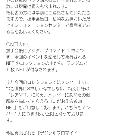
ドの枚数のトップ購入者に付与されます。枚
数には鍵開け購入も含まれます。
権利者の方には事前にご連絡させていただき
ますので、握手会当日、私物をお持ちいただ
きインフォメーションセンターで権利者であ
る旨をお伝えください。
〇NFTの付与
握手会後にデジタルブロマイド 1 枚につ
き、今回のイベントを記念して発行される 
NFT のコレクションの中から、ランダムで 
1 枚 NFT が付与されます。
また今回のコレクションではメンバー1人に
つき世界に3枚しか存在しない、特別仕様の
『レアNFT』に加え、メンバーにあなたの似
顔絵を描いてもらえる『にがおえ会参加
NFT』もご用意しております。こちらもメン
バー1人につき3枚が上限となっておりま
す。
今回発売される『デジタルブロマイド