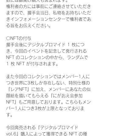
数には鍵開け購入も含まれます。
権利者の方には事前にご連絡させていただき
ますので、握手会当日、私物をお持ちいただ
きインフォメーションセンターで権利者であ
る旨をお伝えください。
〇NFTの付与
握手会後にデジタルブロマイド 1 枚につ
き、今回のイベントを記念して発行される 
NFT のコレクションの中から、ランダムで 
1 枚 NFT が付与されます。
また今回のコレクションではメンバー1人に
つき世界に3枚しか存在しない、特別仕様の
『レアNFT』に加え、メンバーにあなたの似
顔絵を描いてもらえる『にがおえ会参加
NFT』もご用意しております。こちらもメン
バー1人につき3枚が上限となっておりま
す。
今回発売される『デジタルブロマイド
vol.6』購入によって獲得できる NFT の種