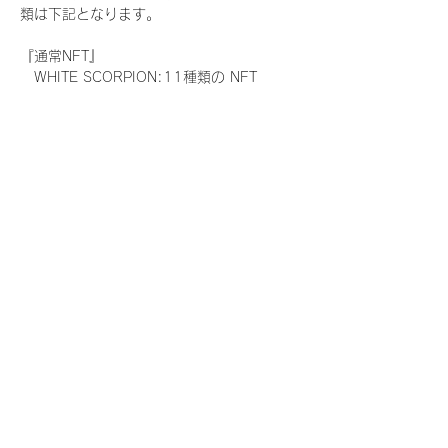
類は下記となります。
『通常NFT』
　WHITE SCORPION:11種類の NFT
『レアNFT』(メンバー1人につき3枚上限の
限定NFT)
　WHITE SCORPION:11種類の NFT(メン
バー本人による手書きのコメントとサイン
入)
『SR NFT』(メンバー1人につき1枚上限の
限定NFT)
　WHITE SCORPION:11種類の NFT(メン
バー本人による手書きのコメントとサイン
入)
『にがおえ会参加NFT』(メンバー1人につ
き3枚上限の限定NFT)
　WHITE SCORPION:11種類の NFT