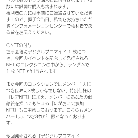
ドの枚数のトップ購入者に付与されます。枚
数には鍵開け購入も含まれます。
権利者の方には事前にご連絡させていただき
ますので、握手会当日、私物をお持ちいただ
きインフォメーションセンターで権利者であ
る旨をお伝えください。
〇NFTの付与
握手会後にデジタルブロマイド 1 枚につ
き、今回のイベントを記念して発行される 
NFT のコレクションの中から、ランダムで 
1 枚 NFT が付与されます。
また今回のコレクションではメンバー1人に
つき世界に3枚しか存在しない、特別仕様の
『レアNFT』に加え、メンバーにあなたの似
顔絵を描いてもらえる『にがおえ会参加
NFT』もご用意しております。こちらもメン
バー1人につき3枚が上限となっておりま
す。
今回発売される『デジタルブロマイド