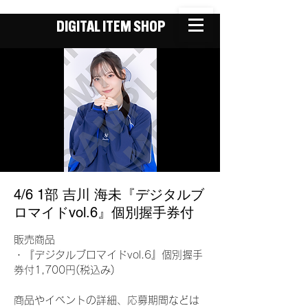
DIGITAL ITEM SHOP
4/6 1部 吉川 海未『デジタルブ
ロマイドvol.6』個別握手券付
販売商品
・『デジタルブロマイドvol.6』個別握手
券付1,700円(税込み)
商品やイベントの詳細、応募期間などは