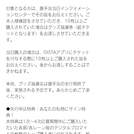
対象となる方は、握手会当日インフォメーシ
ョンセンターでその旨をお伝えください。ご
本人様確認をさせていただき、10枚以上ご
購入されていた場合はグッズ抽選券（紙チケ
ットとなります）をお渡しさせていただきま
す。
当日購入の場合は、DISTAアプリにチケット
を付与する際に10枚以上ご購入された旨を
お伝えください。後からお渡しすることはで
きかねます。
※尚、グッズ抽選会は握手会の全行程終了
後、実施される予定です。あらかじめご了承
ください。
◆先行申込特典：あなたの私物にサイン特
典！
本特典は1次〜4次応募期間中にご購入いた
だいた各部/各レーン毎のデジタルブロマイ