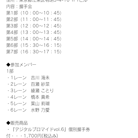
住所：東京都江東区有明3-4-10 TFTビル
内容：握手会
第1部（10：00～10：45） 
第2部（11：00～11：45）
第3部（12：00～12：45）
第4部（13：00～13：45）
第5部（14：00～14：45）
第6部（15：30～16：15）
第7部（16：30～17：15）
◆参加メンバー
1部 
・1レーン　吉川 海未
・2レーン　百瀬 紗菜
・3レーン　綾瀬 ことり
・4レーン　橋本 真希
・5レーン　葉山 莉瑚
・6レーン　水野 乃愛
◆販売商品
・『デジタルブロマイドvol.6』個別握手券
付・・・1,700円(税込み)