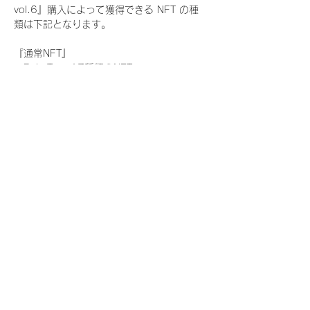
vol.6』購入によって獲得できる NFT の種
類は下記となります。
『通常NFT』
　Rain Tree:17種類のNFT
『レアNFT』(メンバー1人につき3枚上限の
限定NFT)
　Rain Tree:17種類のNFT(メンバー本人に
よる手書きのコメントとサイン入)
『SR NFT』(メンバー1人につき1枚上限の
限定NFT)
　Rain Tree:17種類のNFT(メンバー本人に
よる手書きのコメントとサイン入)
『にがおえ会参加NFT』(メンバー1人につ
き3枚上限の限定NFT)
　Rain Tree:17種類のNFT
※にがおえ会とは？