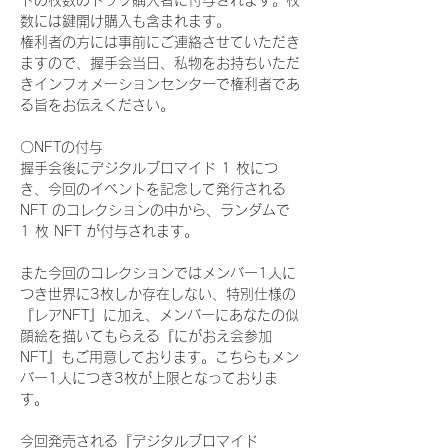
ドの枚数のトップ購入者に付与されます。枚
数には鍵開け購入も含まれます。
権利者の方には事前にご連絡させていただき
ますので、握手会当日、私物をお持ちいただ
きインフォメーションセンターで権利者であ
る旨をお伝えください。
〇NFTの付与
握手会後にデジタルブロマイド 1 枚につ
き、今回のイベントを記念して発行される 
NFT のコレクションの中から、ランダムで 
1 枚 NFT が付与されます。
また今回のコレクションではメンバー1人に
つき世界に3枚しか存在しない、特別仕様の
『レアNFT』に加え、メンバーにあなたの似
顔絵を描いてもらえる『にがおえ会参加
NFT』もご用意しております。こちらもメン
バー1人につき3枚が上限となっておりま
す。
今回発売される『デジタルブロマイド