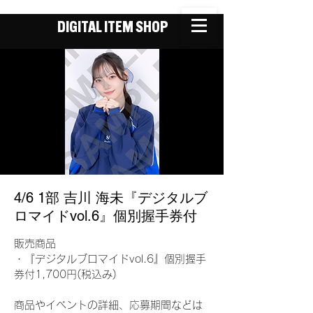
DIGITAL ITEM SHOP
4/6 1部 吉川 海未『デジタルブ
ロマイドvol.6』個別握手券付
販売商品
・『デジタルブロマイドvol.6』個別握手
券付1,700円(税込み)
商品やイベントの詳細、応募期間などは