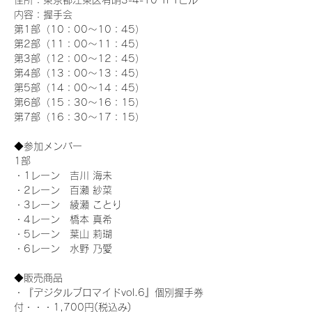
住所：東京都江東区有明3-4-10 TFTビル
内容：握手会
第1部（10：00～10：45） 
第2部（11：00～11：45）
第3部（12：00～12：45）
第4部（13：00～13：45）
第5部（14：00～14：45）
第6部（15：30～16：15）
第7部（16：30～17：15）
◆参加メンバー
1部 
・1レーン　吉川 海未
・2レーン　百瀬 紗菜
・3レーン　綾瀬 ことり
・4レーン　橋本 真希
・5レーン　葉山 莉瑚
・6レーン　水野 乃愛
◆販売商品
・『デジタルブロマイドvol.6』個別握手券
付・・・1,700円(税込み)