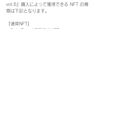
vol.6』購入によって獲得できる NFT の種
類は下記となります。
『通常NFT』
　Rain Tree:17種類のNFT
『レアNFT』(メンバー1人につき3枚上限の
限定NFT)
　Rain Tree:17種類のNFT(メンバー本人に
よる手書きのコメントとサイン入)
『SR NFT』(メンバー1人につき1枚上限の
限定NFT)
　Rain Tree:17種類のNFT(メンバー本人に
よる手書きのコメントとサイン入)
『にがおえ会参加NFT』(メンバー1人につ
き3枚上限の限定NFT)
　Rain Tree:17種類のNFT
※にがおえ会とは？