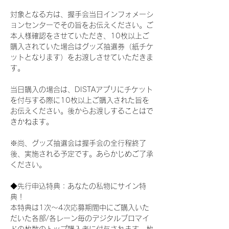
対象となる方は、握手会当日インフォメーシ
ョンセンターでその旨をお伝えください。ご
本人様確認をさせていただき、10枚以上ご
購入されていた場合はグッズ抽選券（紙チケ
ットとなります）をお渡しさせていただきま
す。
当日購入の場合は、DISTAアプリにチケット
を付与する際に10枚以上ご購入された旨を
お伝えください。後からお渡しすることはで
きかねます。
※尚、グッズ抽選会は握手会の全行程終了
後、実施される予定です。あらかじめご了承
ください。
◆先行申込特典：あなたの私物にサイン特
典！
本特典は1次〜4次応募期間中にご購入いた
だいた各部/各レーン毎のデジタルブロマイ