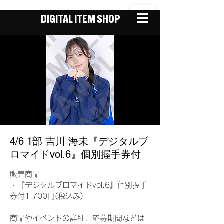
DIGITAL ITEM SHOP
4/6 1部 吉川 海未『デジタルブ
ロマイドvol.6』個別握手券付
販売商品
・『デジタルブロマイドvol.6』個別握手
券付1,700円(税込み)
商品やイベントの詳細、応募期間などは