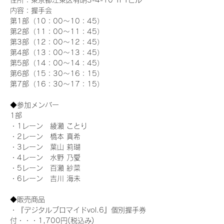
住所：東京都江東区有明3-4-10 TFTビル
内容：握手会
第1部（10：00～10：45） 
第2部（11：00～11：45）
第3部（12：00～12：45）
第4部（13：00～13：45）
第5部（14：00～14：45）
第6部（15：30～16：15）
第7部（16：30～17：15）
◆参加メンバー
1部 
・1レーン　綾瀬 ことり
・2レーン　橋本 真希
・3レーン　葉山 莉瑚
・4レーン　水野 乃愛
・5レーン　百瀬 紗菜
・6レーン　吉川 海未
◆販売商品
・『デジタルブロマイドvol.6』個別握手券
付・・・1,700円(税込み)