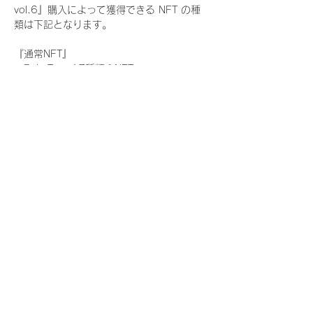
vol.6』購入によって獲得できる NFT の種
類は下記となります。
『通常NFT』
　Rain Tree:17種類のNFT
『レアNFT』(メンバー1人につき3枚上限の
限定NFT)
　Rain Tree:17種類のNFT(メンバー本人に
よる手書きのコメントとサイン入)
『SR NFT』(メンバー1人につき1枚上限の
限定NFT)
　Rain Tree:17種類のNFT(メンバー本人に
よる手書きのコメントとサイン入)
『にがおえ会参加NFT』(メンバー1人につ
き3枚上限の限定NFT)
　Rain Tree:17種類のNFT
※にがおえ会とは？