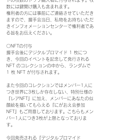
ドの枚数のトップ購入者に付与されます。枚
数には鍵開け購入も含まれます。
権利者の方には事前にご連絡させていただき
ますので、握手会当日、私物をお持ちいただ
きインフォメーションセンターで権利者であ
る旨をお伝えください。
〇NFTの付与
握手会後にデジタルブロマイド 1 枚につ
き、今回のイベントを記念して発行される 
NFT のコレクションの中から、ランダムで 
1 枚 NFT が付与されます。
また今回のコレクションではメンバー1人に
つき世界に3枚しか存在しない、特別仕様の
『レアNFT』に加え、メンバーにあなたの似
顔絵を描いてもらえる『にがおえ会参加
NFT』もご用意しております。こちらもメン
バー1人につき3枚が上限となっておりま
す。
今回発売される『デジタルブロマイド