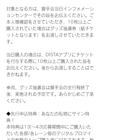
対象となる方は、握手会当日インフォメーシ
ョンセンターでその旨をお伝えください。ご
本人様確認をさせていただき、10枚以上ご
購入されていた場合はグッズ抽選券（紙チケ
ットとなります）をお渡しさせていただきま
す。
当日購入の場合は、DISTAアプリにチケット
を付与する際に10枚以上ご購入された旨を
お伝えください。後からお渡しすることはで
きかねます。
※尚、グッズ抽選会は握手会の全行程終了
後、実施される予定です。あらかじめご了承
ください。
◆先行申込特典：あなたの私物にサイン特
典！
本特典は1次〜4次応募期間中にご購入いた
だいた各部/各レーン毎のデジタルブロマイ