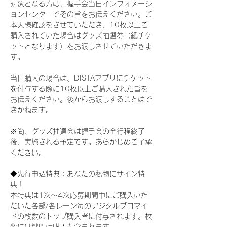
対象となる方は、握手会当日インフォメーシ
ョンセンターでその旨をお伝えください。ご
本人様確認をさせていただき、10枚以上ご
購入されていた場合はグッズ抽選券（紙チケ
ットとなります）をお渡しさせていただきま
す。
当日購入の場合は、DISTAアプリにチケット
を付与する際に10枚以上ご購入された旨を
お伝えください。後からお渡しすることはで
きかねます。
※尚、グッズ抽選会は握手会の全行程終了
後、実施される予定です。あらかじめご了承
ください。
◆先行申込特典：あなたの私物にサイン特
典！
本特典は1次〜4次応募期間中にご購入いた
だいた各部/各レーン毎のデジタルブロマイ
ドの枚数のトップ購入者に付与されます。枚