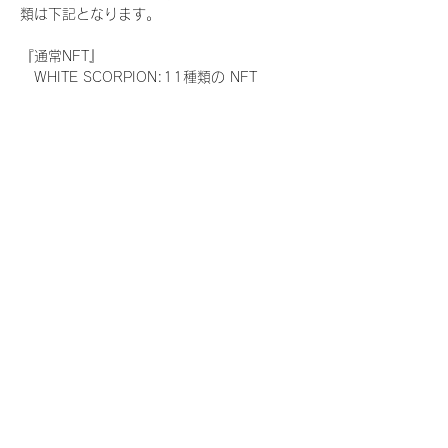
類は下記となります。
『通常NFT』
　WHITE SCORPION:11種類の NFT
『レアNFT』(メンバー1人につき3枚上限の
限定NFT)
　WHITE SCORPION:11種類の NFT(メン
バー本人による手書きのコメントとサイン
入)
『SR NFT』(メンバー1人につき1枚上限の
限定NFT)
　WHITE SCORPION:11種類の NFT(メン
バー本人による手書きのコメントとサイン
入)
『にがおえ会参加NFT』(メンバー1人につ
き3枚上限の限定NFT)
　WHITE SCORPION:11種類の NFT