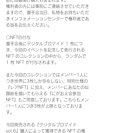
数には鍵開け購入も含まれます。
権利者の方には事前にご連絡させていただき
ますので、握手会当日、私物をお持ちいただ
きインフォメーションセンターで権利者であ
る旨をお伝えください。
〇NFTの付与
握手会後にデジタルブロマイド 1 枚につ
き、今回のイベントを記念して発行される 
NFT のコレクションの中から、ランダムで 
1 枚 NFT が付与されます。
また今回のコレクションではメンバー1人に
つき世界に3枚しか存在しない、特別仕様の
『レアNFT』に加え、メンバーにあなたの似
顔絵を描いてもらえる『にがおえ会参加
NFT』もご用意しております。こちらもメン
バー1人につき3枚が上限となっておりま
す。
今回発売される『デジタルブロマイド
vol.6』購入によって獲得できる NFT の種