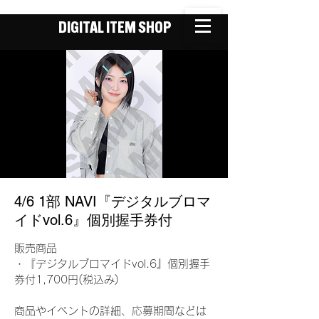
DIGITAL ITEM SHOP
4/6 1部 NAVI『デジタルブロマ
イドvol.6』個別握手券付
販売商品
・『デジタルブロマイドvol.6』個別握手
券付1,700円(税込み)
商品やイベントの詳細、応募期間などは