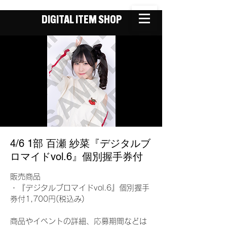
DIGITAL ITEM SHOP
4/6 1部 百瀬 紗菜『デジタルブ
ロマイドvol.6』個別握手券付
販売商品
・『デジタルブロマイドvol.6』個別握手
券付1,700円(税込み)
商品やイベントの詳細、応募期間などは