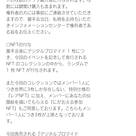
ドの枚数のトップ購入者に付与されます。枚
数には鍵開け購入も含まれます。
権利者の方には事前にご連絡させていただき
ますので、握手会当日、私物をお持ちいただ
きインフォメーションセンターで権利者であ
る旨をお伝えください。
〇NFTの付与
握手会後にデジタルブロマイド 1 枚につ
き、今回のイベントを記念して発行される 
NFT のコレクションの中から、ランダムで 
1 枚 NFT が付与されます。
また今回のコレクションではメンバー1人に
つき世界に3枚しか存在しない、特別仕様の
『レアNFT』に加え、メンバーにあなたの似
顔絵を描いてもらえる『にがおえ会参加
NFT』もご用意しております。こちらもメン
バー1人につき3枚が上限となっておりま
す。
今回発売される『デジタルブロマイド