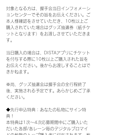
対象となる方は、握手会当日インフォメーシ
ョンセンターでその旨をお伝えください。ご
本人様確認をさせていただき、10枚以上ご
購入されていた場合はグッズ抽選券（紙チケ
ットとなります）をお渡しさせていただきま
す。
当日購入の場合は、DISTAアプリにチケット
を付与する際に10枚以上ご購入された旨を
お伝えください。後からお渡しすることはで
きかねます。
※尚、グッズ抽選会は握手会の全行程終了
後、実施される予定です。あらかじめご了承
ください。
◆先行申込特典：あなたの私物にサイン特
典！
本特典は1次〜4次応募期間中にご購入いた
だいた各部/各レーン毎のデジタルブロマイ