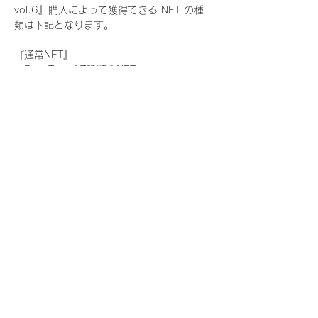
vol.6』購入によって獲得できる NFT の種
類は下記となります。
『通常NFT』
　Rain Tree:17種類のNFT
『レアNFT』(メンバー1人につき3枚上限の
限定NFT)
　Rain Tree:17種類のNFT(メンバー本人に
よる手書きのコメントとサイン入)
『SR NFT』(メンバー1人につき1枚上限の
限定NFT)
　Rain Tree:17種類のNFT(メンバー本人に
よる手書きのコメントとサイン入)
『にがおえ会参加NFT』(メンバー1人につ
き3枚上限の限定NFT)
　Rain Tree:17種類のNFT
※にがおえ会とは？