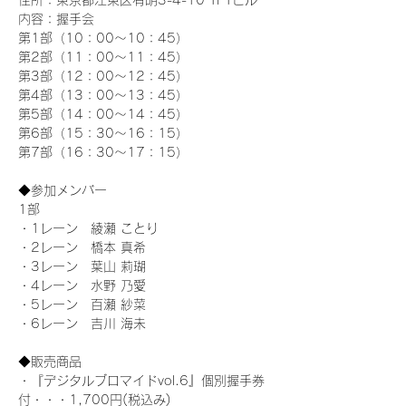
住所：東京都江東区有明3-4-10 TFTビル
内容：握手会
第1部（10：00～10：45） 
第2部（11：00～11：45）
第3部（12：00～12：45）
第4部（13：00～13：45）
第5部（14：00～14：45）
第6部（15：30～16：15）
第7部（16：30～17：15）
◆参加メンバー
1部 
・1レーン　綾瀬 ことり
・2レーン　橋本 真希
・3レーン　葉山 莉瑚
・4レーン　水野 乃愛
・5レーン　百瀬 紗菜
・6レーン　吉川 海未
◆販売商品
・『デジタルブロマイドvol.6』個別握手券
付・・・1,700円(税込み)