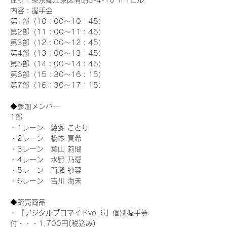
住所：東京都江東区有明3-4-10 TFTビル
内容：握手会
第1部（10：00～10：45） 
第2部（11：00～11：45）
第3部（12：00～12：45）
第4部（13：00～13：45）
第5部（14：00～14：45）
第6部（15：30～16：15）
第7部（16：30～17：15）
◆参加メンバー
1部 
・1レーン　綾瀬 ことり
・2レーン　橋本 真希
・3レーン　葉山 莉瑚
・4レーン　水野 乃愛
・5レーン　百瀬 紗菜
・6レーン　吉川 海未
◆販売商品
・『デジタルブロマイドvol.6』個別握手券
付・・・1,700円(税込み)