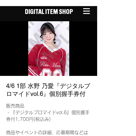
DIGITAL ITEM SHOP
4/6 1部 水野 乃愛『デジタルブ
ロマイドvol.6』個別握手券付
販売商品
・『デジタルブロマイドvol.6』個別握手
券付1,700円(税込み)
商品やイベントの詳細、応募期間などは