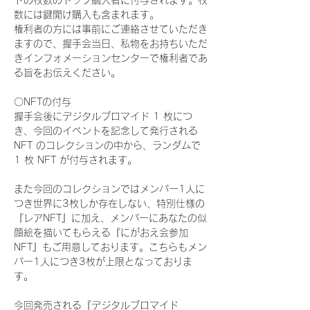
ドの枚数のトップ購入者に付与されます。枚
数には鍵開け購入も含まれます。
権利者の方には事前にご連絡させていただき
ますので、握手会当日、私物をお持ちいただ
きインフォメーションセンターで権利者であ
る旨をお伝えください。
〇NFTの付与
握手会後にデジタルブロマイド 1 枚につ
き、今回のイベントを記念して発行される 
NFT のコレクションの中から、ランダムで 
1 枚 NFT が付与されます。
また今回のコレクションではメンバー1人に
つき世界に3枚しか存在しない、特別仕様の
『レアNFT』に加え、メンバーにあなたの似
顔絵を描いてもらえる『にがおえ会参加
NFT』もご用意しております。こちらもメン
バー1人につき3枚が上限となっておりま
す。
今回発売される『デジタルブロマイド