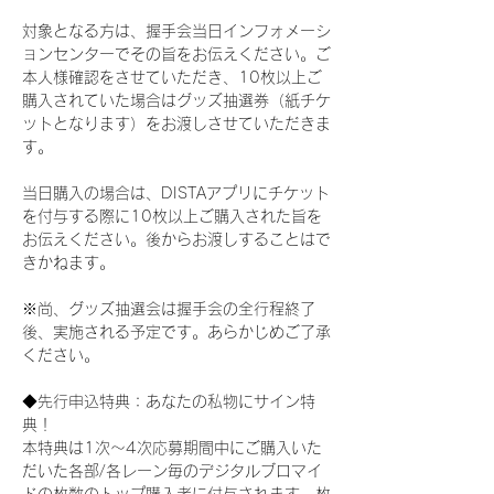
対象となる方は、握手会当日インフォメーシ
ョンセンターでその旨をお伝えください。ご
本人様確認をさせていただき、10枚以上ご
購入されていた場合はグッズ抽選券（紙チケ
ットとなります）をお渡しさせていただきま
す。
当日購入の場合は、DISTAアプリにチケット
を付与する際に10枚以上ご購入された旨を
お伝えください。後からお渡しすることはで
きかねます。
※尚、グッズ抽選会は握手会の全行程終了
後、実施される予定です。あらかじめご了承
ください。
◆先行申込特典：あなたの私物にサイン特
典！
本特典は1次〜4次応募期間中にご購入いた
だいた各部/各レーン毎のデジタルブロマイ