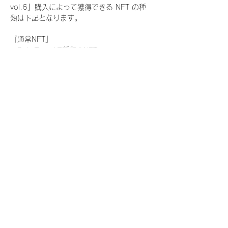
vol.6』購入によって獲得できる NFT の種
類は下記となります。
『通常NFT』
　Rain Tree:17種類のNFT
『レアNFT』(メンバー1人につき3枚上限の
限定NFT)
　Rain Tree:17種類のNFT(メンバー本人に
よる手書きのコメントとサイン入)
『SR NFT』(メンバー1人につき1枚上限の
限定NFT)
　Rain Tree:17種類のNFT(メンバー本人に
よる手書きのコメントとサイン入)
『にがおえ会参加NFT』(メンバー1人につ
き3枚上限の限定NFT)
　Rain Tree:17種類のNFT
※にがおえ会とは？