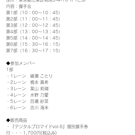
住所：東京都江東区有明3-4-10 TFTビル
内容：握手会
第1部（10：00～10：45） 
第2部（11：00～11：45）
第3部（12：00～12：45）
第4部（13：00～13：45）
第5部（14：00～14：45）
第6部（15：30～16：15）
第7部（16：30～17：15）
◆参加メンバー
1部 
・1レーン　綾瀬 ことり
・2レーン　橋本 真希
・3レーン　葉山 莉瑚
・4レーン　水野 乃愛
・5レーン　百瀬 紗菜
・6レーン　吉川 海未
◆販売商品
・『デジタルブロマイドvol.6』個別握手券
付・・・1,700円(税込み)