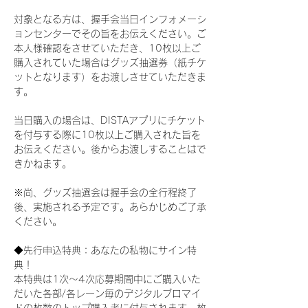
対象となる方は、握手会当日インフォメーシ
ョンセンターでその旨をお伝えください。ご
本人様確認をさせていただき、10枚以上ご
購入されていた場合はグッズ抽選券（紙チケ
ットとなります）をお渡しさせていただきま
す。
当日購入の場合は、DISTAアプリにチケット
を付与する際に10枚以上ご購入された旨を
お伝えください。後からお渡しすることはで
きかねます。
※尚、グッズ抽選会は握手会の全行程終了
後、実施される予定です。あらかじめご了承
ください。
◆先行申込特典：あなたの私物にサイン特
典！
本特典は1次〜4次応募期間中にご購入いた
だいた各部/各レーン毎のデジタルブロマイ