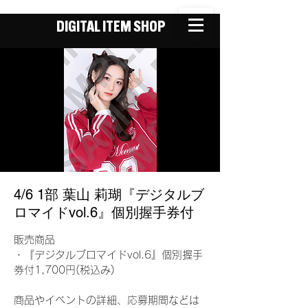
DIGITAL ITEM SHOP
4/6 1部 葉山 莉瑚『デジタルブ
ロマイドvol.6』個別握手券付
販売商品
・『デジタルブロマイドvol.6』個別握手
券付1,700円(税込み)
商品やイベントの詳細、応募期間などは