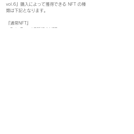
vol.6』購入によって獲得できる NFT の種
類は下記となります。
『通常NFT』
　Rain Tree:17種類のNFT
『レアNFT』(メンバー1人につき3枚上限の
限定NFT)
　Rain Tree:17種類のNFT(メンバー本人に
よる手書きのコメントとサイン入)
『SR NFT』(メンバー1人につき1枚上限の
限定NFT)
　Rain Tree:17種類のNFT(メンバー本人に
よる手書きのコメントとサイン入)
『にがおえ会参加NFT』(メンバー1人につ
き3枚上限の限定NFT)
　Rain Tree:17種類のNFT
※にがおえ会とは？