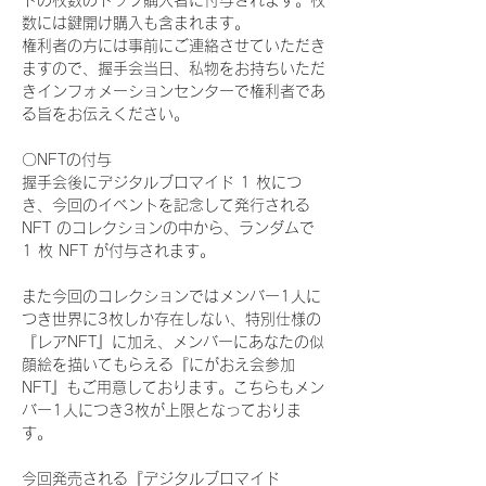
ドの枚数のトップ購入者に付与されます。枚
数には鍵開け購入も含まれます。
権利者の方には事前にご連絡させていただき
ますので、握手会当日、私物をお持ちいただ
きインフォメーションセンターで権利者であ
る旨をお伝えください。
〇NFTの付与
握手会後にデジタルブロマイド 1 枚につ
き、今回のイベントを記念して発行される 
NFT のコレクションの中から、ランダムで 
1 枚 NFT が付与されます。
また今回のコレクションではメンバー1人に
つき世界に3枚しか存在しない、特別仕様の
『レアNFT』に加え、メンバーにあなたの似
顔絵を描いてもらえる『にがおえ会参加
NFT』もご用意しております。こちらもメン
バー1人につき3枚が上限となっておりま
す。
今回発売される『デジタルブロマイド