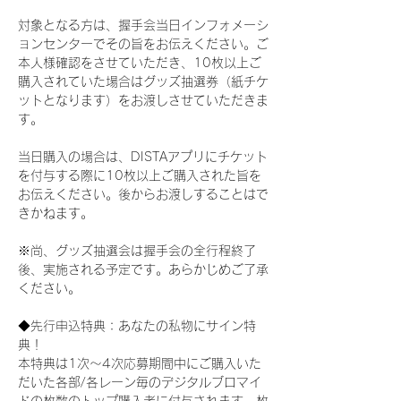
対象となる方は、握手会当日インフォメーシ
ョンセンターでその旨をお伝えください。ご
本人様確認をさせていただき、10枚以上ご
購入されていた場合はグッズ抽選券（紙チケ
ットとなります）をお渡しさせていただきま
す。
当日購入の場合は、DISTAアプリにチケット
を付与する際に10枚以上ご購入された旨を
お伝えください。後からお渡しすることはで
きかねます。
※尚、グッズ抽選会は握手会の全行程終了
後、実施される予定です。あらかじめご了承
ください。
◆先行申込特典：あなたの私物にサイン特
典！
本特典は1次〜4次応募期間中にご購入いた
だいた各部/各レーン毎のデジタルブロマイ