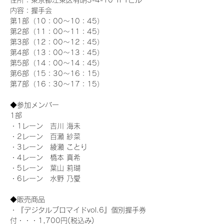
住所：東京都江東区有明3-4-10 TFTビル
内容：握手会
第1部（10：00～10：45） 
第2部（11：00～11：45）
第3部（12：00～12：45）
第4部（13：00～13：45）
第5部（14：00～14：45）
第6部（15：30～16：15）
第7部（16：30～17：15）
◆参加メンバー
1部 
・1レーン　吉川 海未
・2レーン　百瀬 紗菜
・3レーン　綾瀬 ことり
・4レーン　橋本 真希
・5レーン　葉山 莉瑚
・6レーン　水野 乃愛
◆販売商品
・『デジタルブロマイドvol.6』個別握手券
付・・・1,700円(税込み)