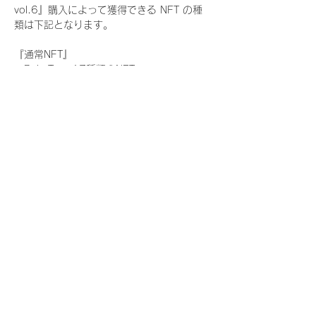
vol.6』購入によって獲得できる NFT の種
類は下記となります。
『通常NFT』
　Rain Tree:17種類のNFT
『レアNFT』(メンバー1人につき3枚上限の
限定NFT)
　Rain Tree:17種類のNFT(メンバー本人に
よる手書きのコメントとサイン入)
『SR NFT』(メンバー1人につき1枚上限の
限定NFT)
　Rain Tree:17種類のNFT(メンバー本人に
よる手書きのコメントとサイン入)
『にがおえ会参加NFT』(メンバー1人につ
き3枚上限の限定NFT)
　Rain Tree:17種類のNFT
※にがおえ会とは？