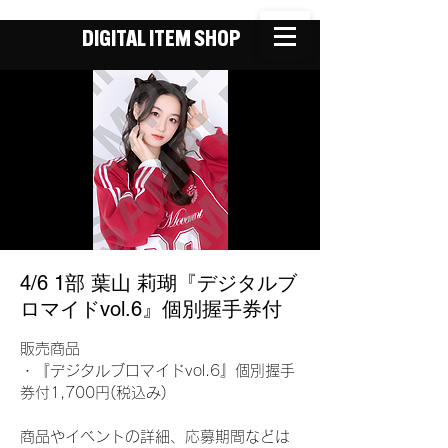
DIGITAL ITEM SHOP
4/6 1部 葉山 莉瑚『デジタルブ
ロマイドvol.6』個別握手券付
販売商品
・『デジタルブロマイドvol.6』個別握手
券付1,700円(税込み)
商品やイベントの詳細、応募期間などは