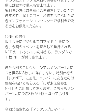
ドの枚数のトップ購入者に付与されます。枚
数には鍵開け購入も含まれます。
権利者の方には事前にご連絡させていただき
ますので、握手会当日、私物をお持ちいただ
きインフォメーションセンターで権利者であ
る旨をお伝えください。
〇NFTの付与
握手会後にデジタルブロマイド 1 枚につ
き、今回のイベントを記念して発行される 
NFT のコレクションの中から、ランダムで 
1 枚 NFT が付与されます。
また今回のコレクションではメンバー1人に
つき世界に3枚しか存在しない、特別仕様の
『レアNFT』に加え、メンバーにあなたの似
顔絵を描いてもらえる『にがおえ会参加
NFT』もご用意しております。こちらもメン
バー1人につき3枚が上限となっておりま
す。
今回発売される『デジタルブロマイド