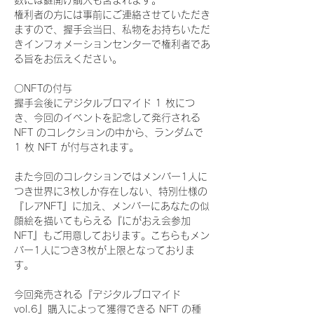
数には鍵開け購入も含まれます。
権利者の方には事前にご連絡させていただき
ますので、握手会当日、私物をお持ちいただ
きインフォメーションセンターで権利者であ
る旨をお伝えください。
〇NFTの付与
握手会後にデジタルブロマイド 1 枚につ
き、今回のイベントを記念して発行される 
NFT のコレクションの中から、ランダムで 
1 枚 NFT が付与されます。
また今回のコレクションではメンバー1人に
つき世界に3枚しか存在しない、特別仕様の
『レアNFT』に加え、メンバーにあなたの似
顔絵を描いてもらえる『にがおえ会参加
NFT』もご用意しております。こちらもメン
バー1人につき3枚が上限となっておりま
す。
今回発売される『デジタルブロマイド
vol.6』購入によって獲得できる NFT の種