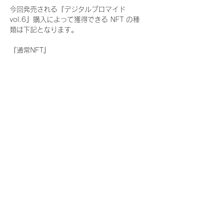
今回発売される『デジタルブロマイド
vol.6』購入によって獲得できる NFT の種
類は下記となります。
『通常NFT』
　Rain Tree:17種類のNFT
『レアNFT』(メンバー1人につき3枚上限の
限定NFT)
　Rain Tree:17種類のNFT(メンバー本人に
よる手書きのコメントとサイン入)
『SR NFT』(メンバー1人につき1枚上限の
限定NFT)
　Rain Tree:17種類のNFT(メンバー本人に
よる手書きのコメントとサイン入)
『にがおえ会参加NFT』(メンバー1人につ
き3枚上限の限定NFT)
　Rain Tree:17種類のNFT