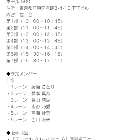
ホール 500
住所：東京都江東区有明3-4-10 TFTビル
内容：握手会
第1部（10：00～10：45） 
第2部（11：00～11：45）
第3部（12：00～12：45）
第4部（13：00～13：45）
第5部（14：00～14：45）
第6部（15：30～16：15）
第7部（16：30～17：15）
◆参加メンバー
1部 
・1レーン　綾瀬 ことり
・2レーン　橋本 真希
・3レーン　葉山 莉瑚
・4レーン　水野 乃愛
・5レーン　百瀬 紗菜
・6レーン　吉川 海未
◆販売商品
・『デジタルブロマイドvol.6』個別握手券