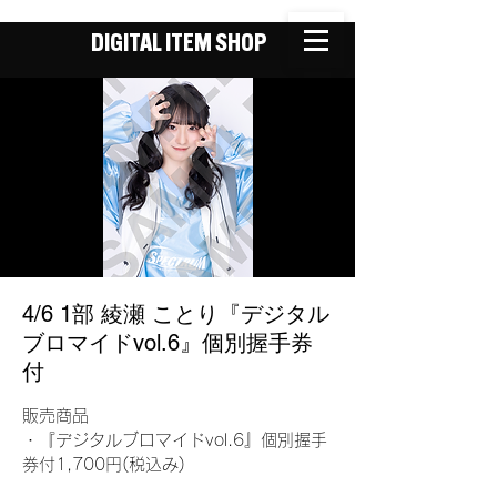
DIGITAL ITEM SHOP
4/6 1部 綾瀬 ことり『デジタル
ブロマイドvol.6』個別握手券
付
販売商品
・『デジタルブロマイドvol.6』個別握手
券付1,700円(税込み)