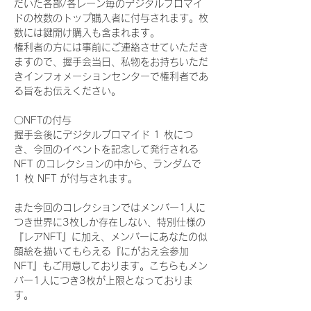
だいた各部/各レーン毎のデジタルブロマイ
ドの枚数のトップ購入者に付与されます。枚
数には鍵開け購入も含まれます。
権利者の方には事前にご連絡させていただき
ますので、握手会当日、私物をお持ちいただ
きインフォメーションセンターで権利者であ
る旨をお伝えください。
〇NFTの付与
握手会後にデジタルブロマイド 1 枚につ
き、今回のイベントを記念して発行される 
NFT のコレクションの中から、ランダムで 
1 枚 NFT が付与されます。
また今回のコレクションではメンバー1人に
つき世界に3枚しか存在しない、特別仕様の
『レアNFT』に加え、メンバーにあなたの似
顔絵を描いてもらえる『にがおえ会参加
NFT』もご用意しております。こちらもメン
バー1人につき3枚が上限となっておりま
す。