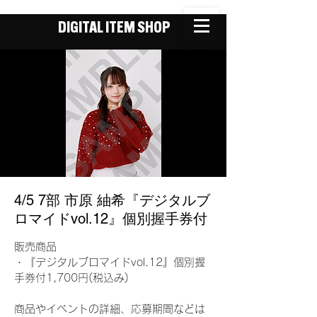
DIGITAL ITEM SHOP
4/5 7部 市原 紬希『デジタルブ
ロマイドvol.12』個別握手券付
販売商品
・『デジタルブロマイドvol.12』個別握
手券付1,700円(税込み)
商品やイベントの詳細、応募期間などは