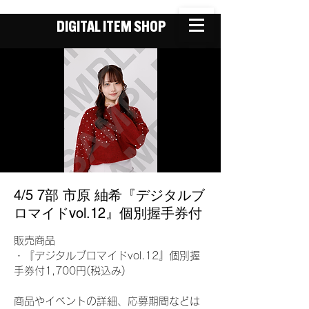
DIGITAL ITEM SHOP
4/5 7部 市原 紬希『デジタルブ
ロマイドvol.12』個別握手券付
販売商品
・『デジタルブロマイドvol.12』個別握
手券付1,700円(税込み)
商品やイベントの詳細、応募期間などは