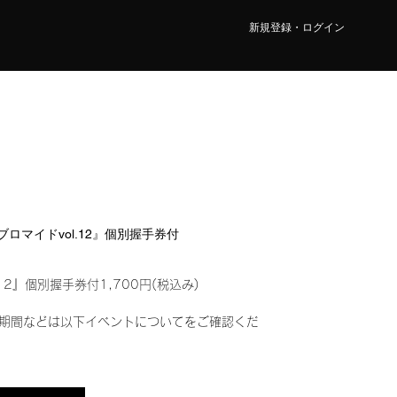
新規登録・ログイン
ルブロマイドvol.12』個別握手券付
12』個別握手券付1,700円(税込み)
期間などは以下イベントについてをご確認くだ