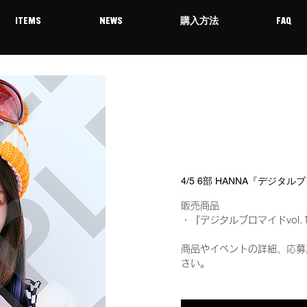
ITEMS
NEWS
購入方法
FAQ
4/5 6部 HANNA『デジタル
販売商品
・『デジタルブロマイドvol.
商品やイベントの詳細、応募
さい。