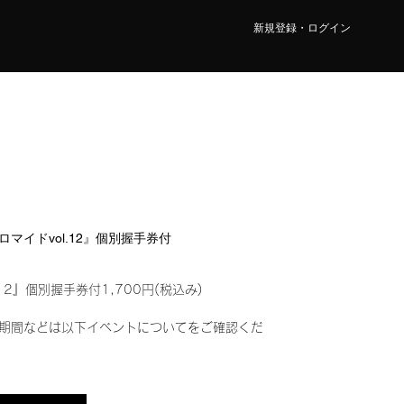
新規登録・ログイン
ブロマイドvol.12』個別握手券付
12』個別握手券付1,700円(税込み)
期間などは以下イベントについてをご確認くだ