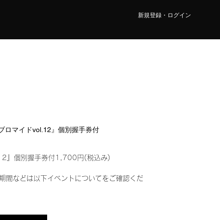
新規登録・ログイン
ルブロマイドvol.12』個別握手券付
12』個別握手券付1,700円(税込み)
期間などは以下イベントについてをご確認くだ