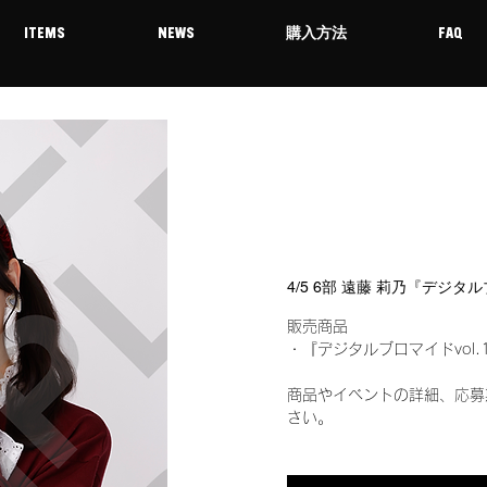
ITEMS
NEWS
購入方法
FAQ
4/5 6部 遠藤 莉乃『デジタ
販売商品
・『デジタルブロマイドvol.
商品やイベントの詳細、応募
さい。