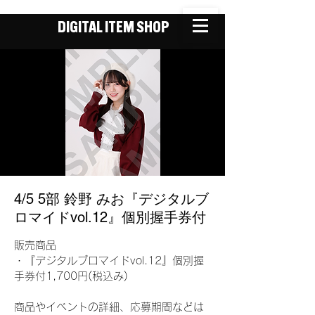
DIGITAL ITEM SHOP
4/5 5部 鈴野 みお『デジタルブ
ロマイドvol.12』個別握手券付
販売商品
・『デジタルブロマイドvol.12』個別握
手券付1,700円(税込み)
商品やイベントの詳細、応募期間などは