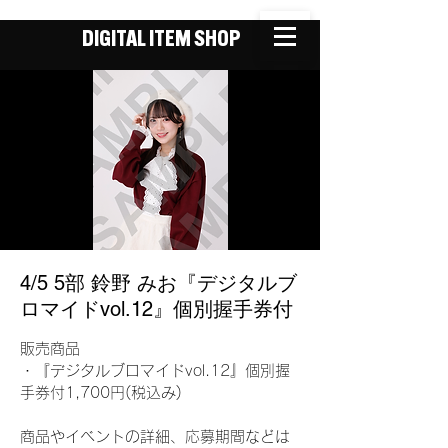
DIGITAL ITEM SHOP
4/5 5部 鈴野 みお『デジタルブ
ロマイドvol.12』個別握手券付
販売商品
・『デジタルブロマイドvol.12』個別握
手券付1,700円(税込み)
商品やイベントの詳細、応募期間などは