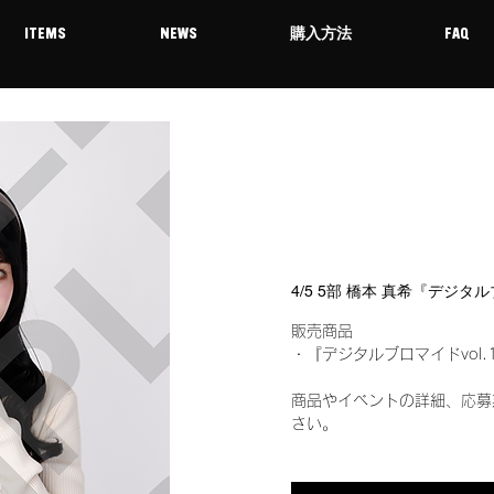
ITEMS
NEWS
購入方法
FAQ
4/5 5部 橋本 真希『デジタ
販売商品
・『デジタルブロマイドvol.
商品やイベントの詳細、応募
さい。