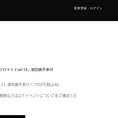
新規登録・ログイン
ルブロマイドvol.12』個別握手券付
12』個別握手券付1,700円(税込み)
期間などは以下イベントについてをご確認くだ