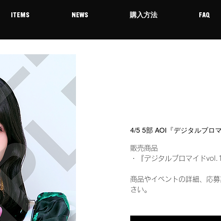
ITEMS
NEWS
購入方法
FAQ
4/5 5部 AOI『デジタルブロ
販売商品
・『デジタルブロマイドvol.
商品やイベントの詳細、応募
さい。